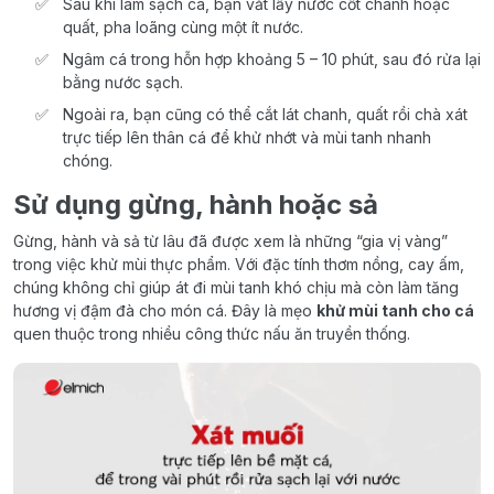
Sau khi làm sạch cá, bạn vắt lấy nước cốt chanh hoặc
quất, pha loãng cùng một ít nước.
Ngâm cá trong hỗn hợp khoảng 5 – 10 phút, sau đó rửa lại
bằng nước sạch.
Ngoài ra, bạn cũng có thể cắt lát chanh, quất rồi chà xát
trực tiếp lên thân cá để khử nhớt và mùi tanh nhanh
chóng.
Sử dụng gừng, hành hoặc sả
Gừng, hành và sả từ lâu đã được xem là những “gia vị vàng”
trong việc khử mùi thực phẩm. Với đặc tính thơm nồng, cay ấm,
chúng không chỉ giúp át đi mùi tanh khó chịu mà còn làm tăng
hương vị đậm đà cho món cá. Đây là mẹo
khử mùi tanh cho cá
quen thuộc trong nhiều công thức nấu ăn truyền thống.