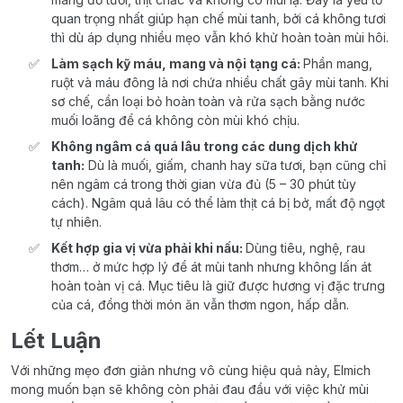
quan trọng nhất giúp hạn chế mùi tanh, bởi cá không tươi
thì dù áp dụng nhiều mẹo vẫn khó khử hoàn toàn mùi hôi.
Làm sạch kỹ máu, mang và nội tạng cá:
Phần mang,
ruột và máu đông là nơi chứa nhiều chất gây mùi tanh. Khi
sơ chế, cần loại bỏ hoàn toàn và rửa sạch bằng nước
muối loãng để cá không còn mùi khó chịu.
Không ngâm cá quá lâu trong các dung dịch khử
tanh:
Dù là muối, giấm, chanh hay sữa tươi, bạn cũng chỉ
nên ngâm cá trong thời gian vừa đủ (5 – 30 phút tùy
cách). Ngâm quá lâu có thể làm thịt cá bị bở, mất độ ngọt
tự nhiên.
Kết hợp gia vị vừa phải khi nấu:
Dùng tiêu, nghệ, rau
thơm… ở mức hợp lý để át mùi tanh nhưng không lấn át
hoàn toàn vị cá. Mục tiêu là giữ được hương vị đặc trưng
của cá, đồng thời món ăn vẫn thơm ngon, hấp dẫn.
Lết Luận
Với những mẹo đơn giản nhưng vô cùng hiệu quả này, Elmich
mong muốn bạn sẽ không còn phải đau đầu với việc khử mùi