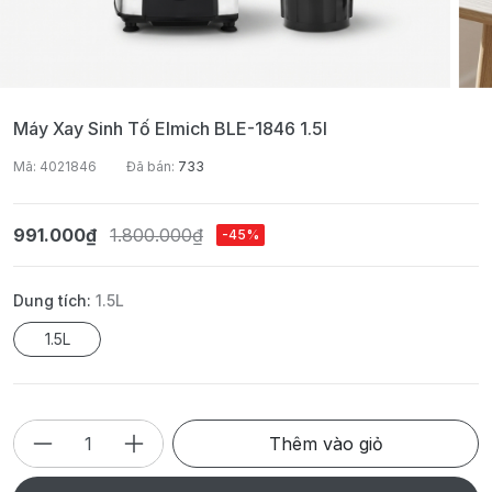
Máy Xay Sinh Tố Elmich BLE-1846 1.5l
Mã: 4021846
Đã bán:
733
991.000₫
1.800.000₫
-45%
Dung tích:
1.5L
1.5L
Thêm vào giỏ