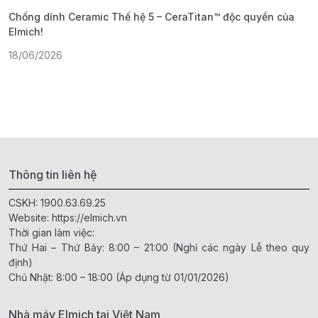
Chống dính Ceramic Thế hệ 5 – CeraTitan™ độc quyền của
P
Elmich!
F
18/06/2026
2
Thông tin liên hệ
CSKH:
1900.63.69.25
Website:
https://elmich.vn
Thời gian làm việc:
Thứ Hai – Thứ Bảy: 8:00 – 21:00 (Nghỉ các ngày Lễ theo quy
định)
Chủ Nhật: 8:00 – 18:00 (Áp dụng từ 01/01/2026)
Nhà máy Elmich tại Việt Nam