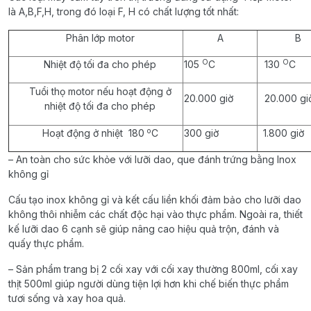
là A,B,F,H, trong đó loại F, H có chất lượng tốt nhất:
Phân lớp motor
A
B
O
O
Nhiệt độ tối đa cho phép
105
C
130
C
Tuổi thọ motor nếu hoạt động ở
20.000 giờ
20.000 gi
nhiệt độ tối đa cho phép
o
Hoạt động ở nhiệt 180
C
300 giờ
1.800 giờ
– An toàn cho sức khỏe với lưỡi dao, que đánh trứng bằng Inox
không gỉ
Cấu tạo inox không gỉ và kết cấu liền khối đảm bảo cho lưỡi dao
không thôi nhiễm các chất độc hại vào thực phẩm. Ngoài ra, thiết
kế lưỡi dao 6 cạnh sẽ giúp nâng cao hiệu quả trộn, đánh và
quấy thực phẩm.
– Sản phẩm trang bị 2 cối xay với cối xay thường 800ml, cối xay
thịt 500ml giúp người dùng tiện lợi hơn khi chế biến thực phẩm
tươi sống và xay hoa quả.