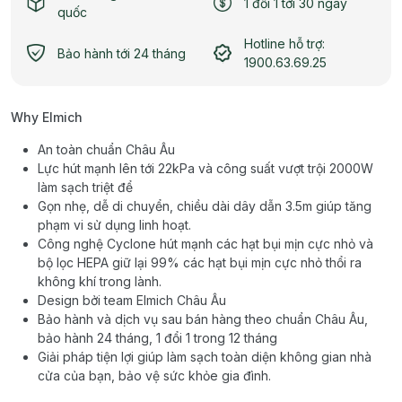
1 đổi 1 tới 30 ngày
quốc
Hotline hỗ trợ:
Bảo hành tới 24 tháng
1900.63.69.25
Why Elmich
An toàn chuẩn Châu Âu
Lực hút mạnh lên tới 22kPa và công suất vượt trội 2000W
làm sạch triệt để
Gọn nhẹ, dễ di chuyển, chiều dài dây dẫn 3.5m giúp tăng
phạm vi sử dụng linh hoạt.
Công nghệ Cyclone hút mạnh các hạt bụi mịn cực nhỏ và
bộ lọc HEPA giữ lại 99% các hạt bụi mịn cực nhỏ thổi ra
không khí trong lành.
Design bởi team Elmich Châu Âu
Bảo hành và dịch vụ sau bán hàng theo chuẩn Châu Âu,
bảo hành 24 tháng, 1 đổi 1 trong 12 tháng
Giải pháp tiện lợi giúp làm sạch toàn diện không gian nhà
cửa của bạn, bảo vệ sức khỏe gia đình.