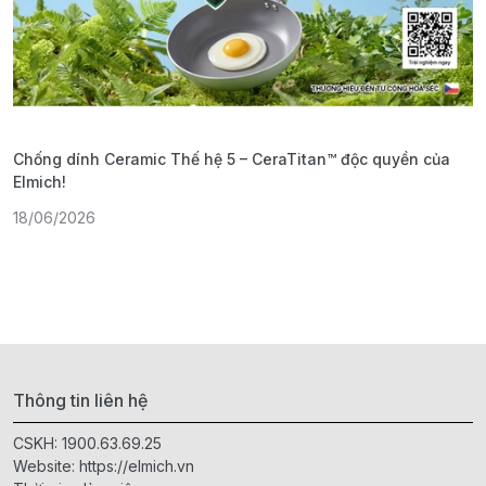
Chống dính Ceramic Thế hệ 5 – CeraTitan™ độc quyền của
P
Elmich!
F
18/06/2026
2
Thông tin liên hệ
CSKH:
1900.63.69.25
Website:
https://elmich.vn