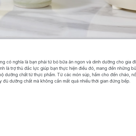
g có nghĩa là bạn phải từ bỏ bữa ăn ngon và dinh dưỡng cho gia đì
h là trợ thủ đắc lực giúp bạn thực hiện điều đó, mang đến những b
bộ dưỡng chất từ thực phẩm. Từ các món súp, hầm cho đến cháo, nồ
y đủ dưỡng chất mà không cần mất quá nhiều thời gian đứng bếp.