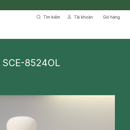
Tìm kiếm
Tài khoản
Giỏ hàng
ch SCE-8524OL