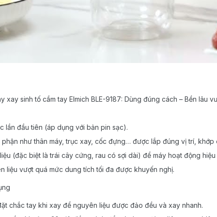
xay sinh tố cầm tay Elmich BLE-9187: Dùng đúng cách – Bền lâu vượt
c lần đầu tiên (áp dụng với bản pin sạc).
phận như thân máy, trục xay, cốc đựng… được lắp đúng vị trí, khớp
iệu (đặc biệt là trái cây cứng, rau có sợi dài) để máy hoạt động hiệu
 liệu vượt quá mức dung tích tối đa được khuyến nghị.
dụng
đặt chắc tay khi xay để nguyên liệu được đảo đều và xay nhanh.