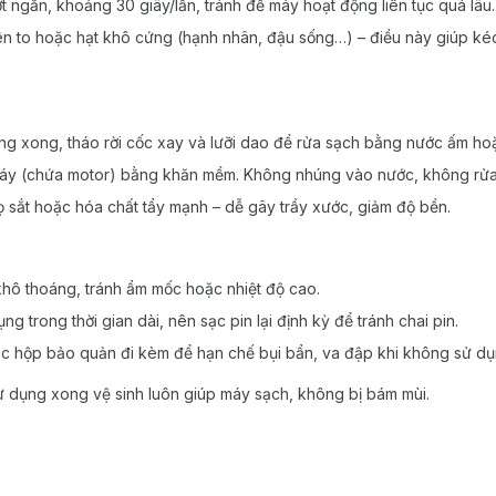
 ngắn, khoảng 30 giây/lần, tránh để máy hoạt động liên tục quá lâu.
n to hoặc hạt khô cứng (hạnh nhân, đậu sống…) – điều này giúp kéo 
ng xong, tháo rời cốc xay và lưỡi dao để rửa sạch bằng nước ấm ho
áy (chứa motor) bằng khăn mềm. Không nhúng vào nước, không rửa t
 sắt hoặc hóa chất tẩy mạnh – dễ gây trầy xước, giảm độ bền.
khô thoáng, tránh ẩm mốc hoặc nhiệt độ cao.
g trong thời gian dài, nên sạc pin lại định kỳ để tránh chai pin.
oặc hộp bảo quản đi kèm để hạn chế bụi bẩn, va đập khi không sử dụ
sử dụng xong vệ sinh luôn giúp máy sạch, không bị bám mùi.