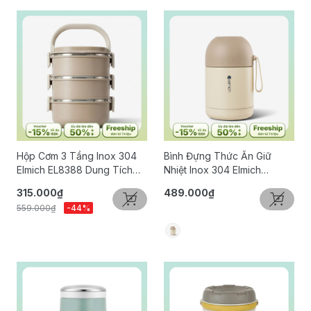
Hộp Cơm 3 Tầng Inox 304
Bình Đựng Thức Ăn Giữ
Elmich EL8388 Dung Tích
Nhiệt Inox 304 Elmich
2.1L
EL8301 Dung Tích 450ml
315.000₫
489.000₫
559.000₫
-44%