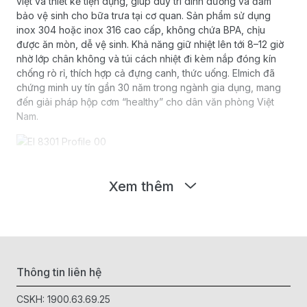
việt và thiết kế tiện dụng, giúp duy trì dinh dưỡng và đảm
bảo vệ sinh cho bữa trưa tại cơ quan. Sản phẩm sử dụng
inox 304 hoặc inox 316 cao cấp, không chứa BPA, chịu
được ăn mòn, dễ vệ sinh. Khả năng giữ nhiệt lên tới 8–12 giờ
nhờ lớp chân không và túi cách nhiệt đi kèm nắp đóng kín
chống rò rỉ, thích hợp cả đựng canh, thức uống. Elmich đã
chứng minh uy tín gần 30 năm trong ngành gia dụng, mang
đến giải pháp hộp cơm “healthy” cho dân văn phòng Việt
Nam.
Xem thêm
Thông tin liên hệ
CSKH:
1900.63.69.25