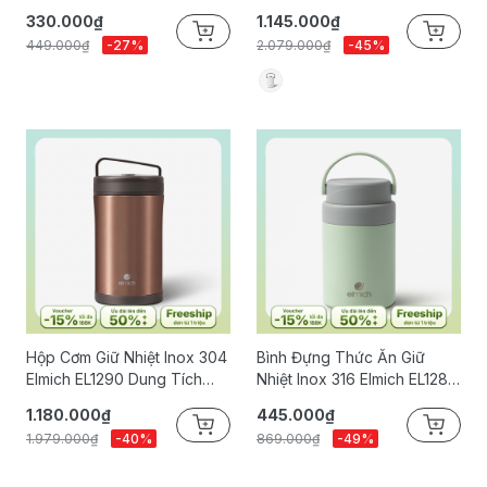
1.3L
330.000₫
1.145.000₫
449.000₫
-27%
2.079.000₫
-45%
Hộp Cơm Giữ Nhiệt Inox 304
Bình Đựng Thức Ăn Giữ
Elmich EL1290 Dung Tích
Nhiệt Inox 316 Elmich EL1289
1.8L
Dung Tích 750ml
1.180.000₫
445.000₫
1.979.000₫
-40%
869.000₫
-49%