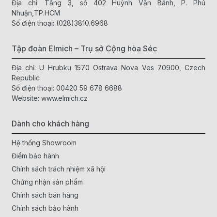
Địa chỉ: Tầng 3, số 402 Huỳnh Văn Bánh, P. Phú
Nhuận,TP.HCM
Số điện thoại:
(028)3810.6968
Tập đoàn Elmich – Trụ sở Cộng hòa Séc
Địa chỉ: U Hrubku 1570 Ostrava Nova Ves 70900, Czech
Republic
Số điện thoại:
00420 59 678 6688
Website:
www.elmich.cz
Dành cho khách hàng
Hệ thống Showroom
Điểm bảo hành
1. Thương hiệu Elmich và uy tín lâu đời
Chính sách trách nhiệm xã hội
Elmich – Hơn 30 năm kinh nghiệm
Chứng nhận sản phẩm
Elmich là thương hiệu gia dụng đến từ Cộng hòa Séc, đã có
Chính sách bán hàng
gần 30 năm phát triển và phân phối sản phẩm chất lượng tại
Chính sách bảo hành
Việt Nam, được người tiêu dùng tin tưởng.