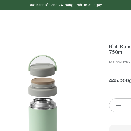
Bảo hành lên đến 24 tháng - đổi trả 30 ngày.
Bình Đựng
750ml
Mã: 2241289
445.000