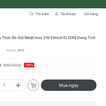
Tìm kiếm
Tài khoản
Giỏ hàng
 Thức Ăn Giữ Nhiệt Inox 316 Elmich EL1289 Dung Tích
Đã bán:
3610
₫
869.000₫
-49%
Mua ngay