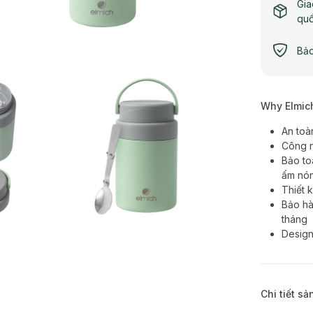
Gia
qu
Bảo
Why Elmic
An toà
Công n
Bảo to
ấm nón
Thiết 
Bảo hà
tháng
Design
Chi tiết s