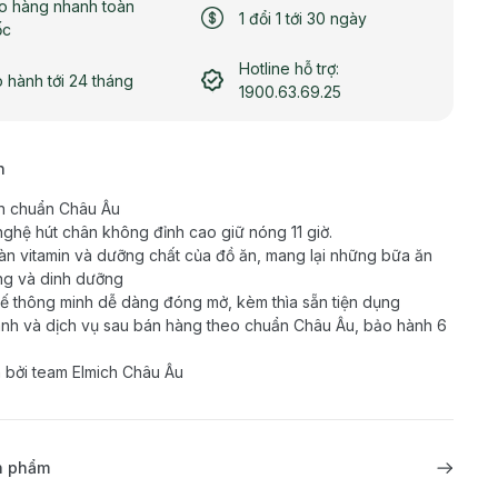
o hàng nhanh toàn
1 đổi 1 tới 30 ngày
ốc
Hotline hỗ trợ:
 hành tới 24 tháng
1900.63.69.25
h
n chuẩn Châu Âu
ghệ hút chân không đỉnh cao giữ nóng 11 giờ.
àn vitamin và dưỡng chất của đồ ăn, mang lại những bữa ăn
g và dinh dưỡng
kế thông minh dễ dàng đóng mở, kèm thìa sẵn tiện dụng
nh và dịch vụ sau bán hàng theo chuẩn Châu Âu, bảo hành 6
 bởi team Elmich Châu Âu
ản phẩm