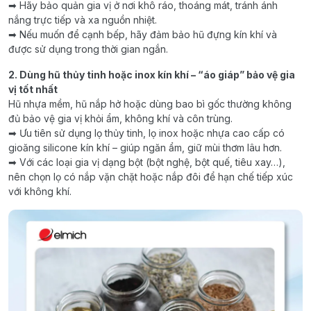
➡ Hãy bảo quản gia vị ở nơi khô ráo, thoáng mát, tránh ánh
nắng trực tiếp và xa nguồn nhiệt.
➡ Nếu muốn để cạnh bếp, hãy đảm bảo hũ đựng kín khí và
được sử dụng trong thời gian ngắn.
2. Dùng hũ thủy tinh hoặc inox kín khí – “áo giáp” bảo vệ gia
vị tốt nhất
Hũ nhựa mềm, hũ nắp hở hoặc dùng bao bì gốc thường không
đủ bảo vệ gia vị khỏi ẩm, không khí và côn trùng.
➡ Ưu tiên sử dụng lọ thủy tinh, lọ inox hoặc nhựa cao cấp có
gioăng silicone kín khí – giúp ngăn ẩm, giữ mùi thơm lâu hơn.
➡ Với các loại gia vị dạng bột (bột nghệ, bột quế, tiêu xay…),
nên chọn lọ có nắp vặn chặt hoặc nắp đôi để hạn chế tiếp xúc
với không khí.