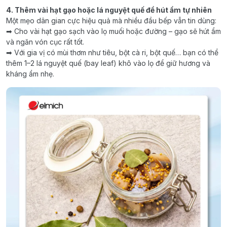
4. Thêm vài hạt gạo hoặc lá nguyệt quế để hút ẩm tự nhiên
Một mẹo dân gian cực hiệu quả mà nhiều đầu bếp vẫn tin dùng:
➡ Cho vài hạt gạo sạch vào lọ muối hoặc đường – gạo sẽ hút ẩm
và ngăn vón cục rất tốt.
➡ Với gia vị có mùi thơm như tiêu, bột cà ri, bột quế… bạn có thể
thêm 1–2 lá nguyệt quế (bay leaf) khô vào lọ để giữ hương và
kháng ẩm nhẹ.