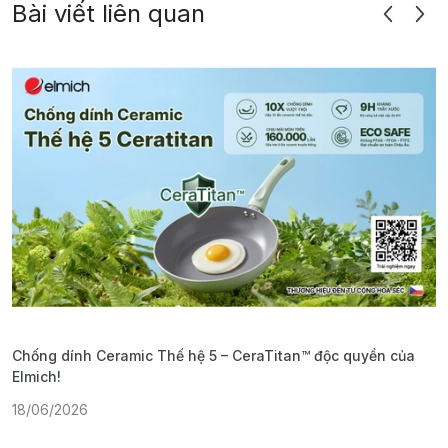
Bài viết liên quan
Chống dính Ceramic Thế hệ 5 – CeraTitan™ độc quyền của
P
Elmich!
F
18/06/2026
2