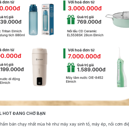
AL HOT ĐANG CHỜ BẠN
hẩm bán chạy nhất mùa hè như máy xay sinh tố, máy ép, nồi cơm điện