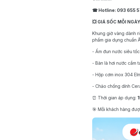
☎ Hotline: 093 655 
💥 GIÁ SỐC MỖI NGÀ
Khung giờ vàng dành r
phẩm gia dụng chuẩn Â
- Ấm đun nước siêu tốc
- Bàn là hơi nước cầm t
- Hộp cơm inox 304 Elmi
- Chảo chống dính Cer
⏰ Thời gian áp dụng:
🎯 Mỗi khách hàng được