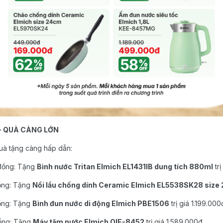
- QUÀ CÀNG LỚN
uà tặng càng hấp dẫn:
u đồng: Tặng
Bình nước Tritan Elmich EL1431IB dung tích 880ml
tr
đồng: Tặng
Nồi lẩu chống dính Ceramic Elmich EL5538SK28 size
đồng: Tặng
Bình đun nước di động Elmich PBE1506
trị giá 1.199.000
đồng: Tặng
Máy tăm nước Elmich OIE-8452
trị giá 1.589.000đ