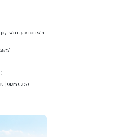
gày, săn ngay các sản
m 58%)
%)
9K | Giảm 62%)