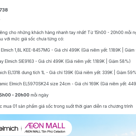
5738
Y
iêng cho những khách hàng nhanh tay nhất! Từ 15h00 - 20h00 mỗi n
u với mức giá sốc chưa từng có:
 Elmich 1,8L KEE-8457MG - Giá chỉ 499K (Giá niêm yết: 1.189K | Giả
ay Elmich SIE9163 - Giá chỉ 499K (Giá niêm yết: 1.189K | Giảm 58%)
ch EL1318 dung tích 1L - Giá chỉ 139K (Giá niêm yết: 339K | Giảm 59
amic Elmich EL5970SK24 size 24cm - Giá chỉ 169K (Giá niêm yết: 44
15h00 - 20h00
mỗi ngày
 mua 01 sản phẩm giá sốc trong suốt thời gian diễn ra chương trình