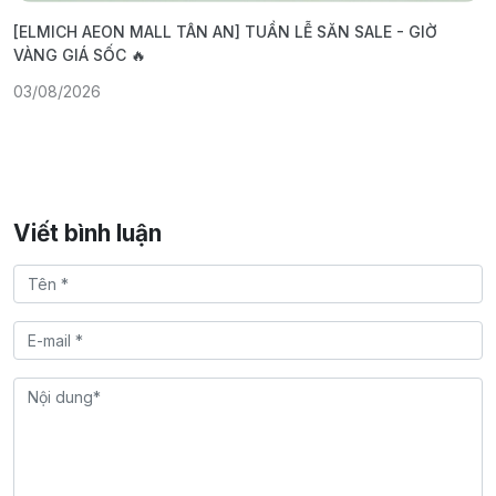
[ELMICH AEON MALL TÂN AN] TUẦN LỄ SĂN SALE - GIỜ
[
VÀNG GIÁ SỐC 🔥

03/08/2026
0
Viết bình luận