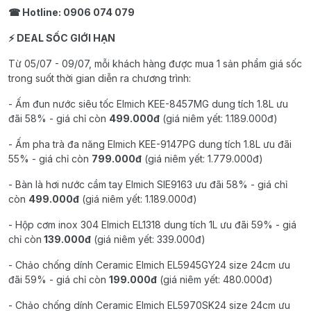
☎ Hotline: 0906 074 079
⚡ DEAL SỐC GIỚI HẠN
Từ 05/07 - 09/07, mỗi khách hàng được mua 1 sản phẩm giá sốc
trong suốt thời gian diễn ra chương trình:
- Ấm đun nước siêu tốc Elmich KEE-8457MG dung tích 1.8L ưu
đãi 58% - giá chỉ còn
499.000đ
(giá niêm yết: 1.189.000đ)
- Ấm pha trà đa năng Elmich KEE-9147PG dung tích 1.8L ưu đãi
55% - giá chỉ còn
799.000đ
(giá niêm yết: 1.779.000đ)
- Bàn là hơi nước cầm tay Elmich SIE9163 ưu đãi 58% - giá chỉ
còn
499.000đ
(giá niêm yết: 1.189.000đ)
- Hộp cơm inox 304 Elmich EL1318 dung tích 1L ưu đãi 59% - giá
chỉ còn
139.000đ
(giá niêm yết: 339.000đ)
- Chảo chống dính Ceramic Elmich EL5945GY24 size 24cm ưu
đãi 59% - giá chỉ còn
199.000đ
(giá niêm yết: 480.000đ)
- Chảo chống dính Ceramic Elmich EL5970SK24 size 24cm ưu