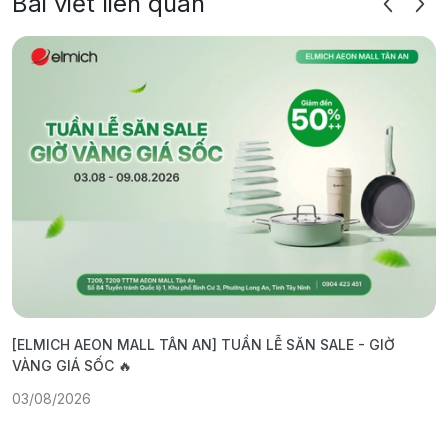
Bài viết liên quan
[ELMICH AEON MALL TÂN AN] TUẦN LỄ SĂN SALE - GIỜ
[
VÀNG GIÁ SỐC 🔥

03/08/2026
0