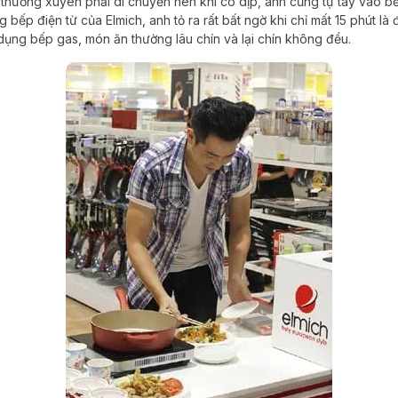
i thường xuyên phải di chuyển nên khi có dịp, anh cũng tự tay vào 
g bếp điện từ của Elmich, anh tỏ ra rất bất ngờ khi chỉ mất 15 phút l
 dụng bếp gas, món ăn thường lâu chín và lại chín không đều.