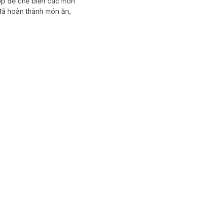
bếp để chế biến các món
à đã hoàn thành món ăn,