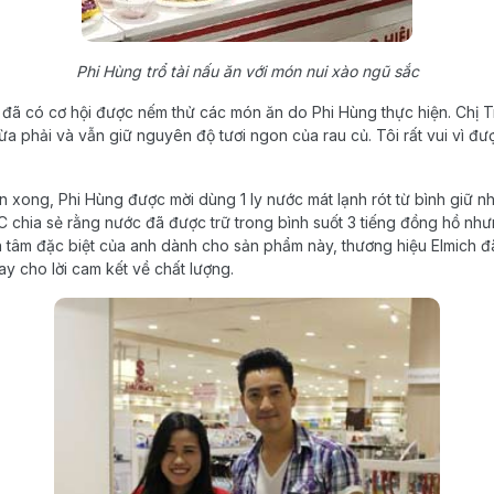
Phi Hùng trổ tài nấu ăn với món nui xào ngũ sắc
đã có cơ hội được nếm thử các món ăn do Phi Hùng thực hiện. Chị 
ừa phải và vẫn giữ nguyên độ tươi ngon của rau củ. Tôi rất vui vì đ
 xong, Phi Hùng được mời dùng 1 ly nước mát lạnh rót từ bình giữ nhi
 chia sẻ rằng nước đã được trữ trong bình suốt 3 tiếng đồng hồ nh
n tâm đặc biệt của anh dành cho sản phẩm này, thương hiệu Elmich đ
hay cho lời cam kết về chất lượng.