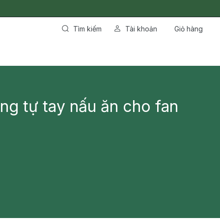
Tìm kiếm
Tài khoản
Giỏ hàng
g tự tay nấu ăn cho fan