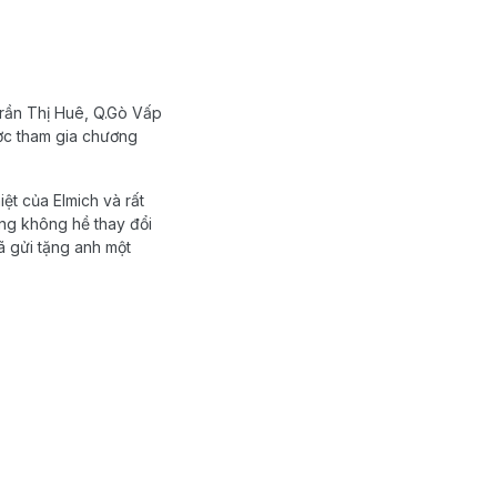
Trần Thị Huê, Q.Gò Vấp
ược tham gia chương
ệt của Elmich và rất
ưng không hề thay đổi
ã gửi tặng anh một