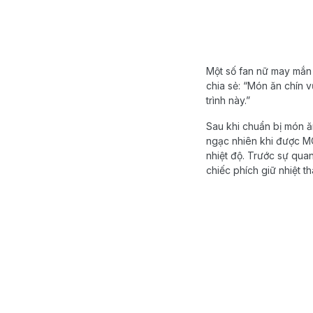
Một số fan nữ may mắn 
chia sẻ: “Món ăn chín v
trình này.”
Sau khi chuẩn bị món ăn
ngạc nhiên khi được MC
nhiệt độ. Trước sự qua
chiếc phích giữ nhiệt t