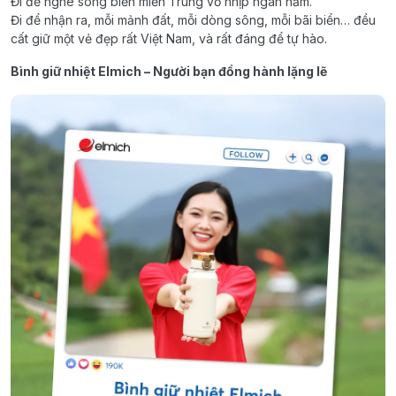
Đi để nghe sóng biển miền Trung vỗ nhịp ngàn năm.
Đi để nhận ra, mỗi mảnh đất, mỗi dòng sông, mỗi bãi biển… đều
cất giữ một vẻ đẹp rất Việt Nam, và rất đáng để tự hào.
Bình giữ nhiệt Elmich – Người bạn đồng hành lặng lẽ