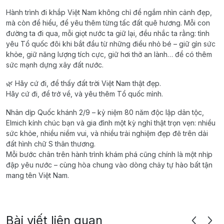
Hành trình đi khắp Việt Nam không chỉ để ngắm nhìn cảnh đẹp,
mà còn để hiểu, để yêu thêm từng tấc đất quê hương. Mỗi con
đường ta đi qua, mỗi giọt nước ta giữ lại, đều nhắc ta rằng: tình
yêu Tổ quốc đôi khi bắt đầu từ những điều nhỏ bé – giữ gìn sức
khỏe, giữ năng lượng tích cực, giữ hơi thở an lành… để có thêm
sức mạnh dựng xây đất nước.
🌿 Hãy cứ đi, để thấy đất trời Việt Nam thật đẹp.
Hãy cứ đi, để trở về, và yêu thêm Tổ quốc mình.
Nhân dịp Quốc khánh 2/9 – kỷ niệm 80 năm độc lập dân tộc,
Elmich kính chúc bạn và gia đình một kỳ nghỉ thật trọn vẹn: nhiều
sức khỏe, nhiều niềm vui, và nhiều trải nghiệm đẹp đẽ trên dải
đất hình chữ S thân thương.
Mỗi bước chân trên hành trình khám phá cũng chính là một nhịp
đập yêu nước – cùng hòa chung vào dòng chảy tự hào bất tận
mang tên Việt Nam.
Bài viết liên quan