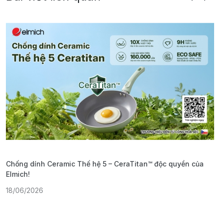
Chống dính Ceramic Thế hệ 5 – CeraTitan™ độc quyền của
P
Elmich!
F
18/06/2026
2