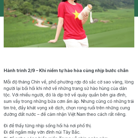
Hành trình 2/9 – Khi niềm tự hào hòa cùng nhịp bước chân
Mỗi độ tháng Chín về, phố phường rợp đỏ sắc cờ sao vàng, lòng
người lại bồi hồi khi nhớ về những trang sử hào hùng của dân
tộc. Với nhiều người, đó là dịp trở về quây quần bên gia đình,
sum vầy trong những bữa cơm ấm áp. Nhưng cũng có những trái
tim trẻ, đầy khát vọng xê dịch, chọn rong ruổi trên những cung
đường đất nước – để cảm nhận Việt Nam theo cách rất riêng.
Đi để thấy từng nhịp sống hối hả nơi phố thị.
Đi để ngắm mây vờn đỉnh núi Tây Bắc.