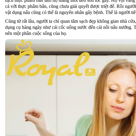
dịch thực phẩm bẩn làm họ thảng thốt đến sởn tóc gáy. Họ vội vàn
cả với thực phẩm bẩn, cũng chưa giải quyết được triệt để. Rồi ngườ
vật dụng nấu cũng có thể là nguyên nhân gây bệnh. Thế là người tiê
Cũng từ rất lâu, người ta chỉ quan tâm sạch đẹp không gian nhà cửa,
dụng cụ hàng ngày như cái cốc uống nước đến cái nồi nấu nướng. Th
nên một phần cuộc sống của họ.