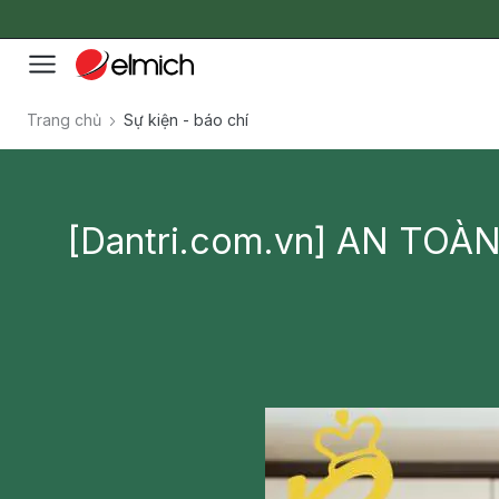
Trang chủ
Sự kiện - báo chí
[Dantri.com.vn] AN TO