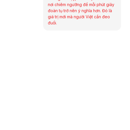
nơi chiêm ngưỡng để mỗi phút giây
đoàn tụ trở nên ý nghĩa hơn. Đó là
giá trị mới mà người Việt cần đeo
đuổi.