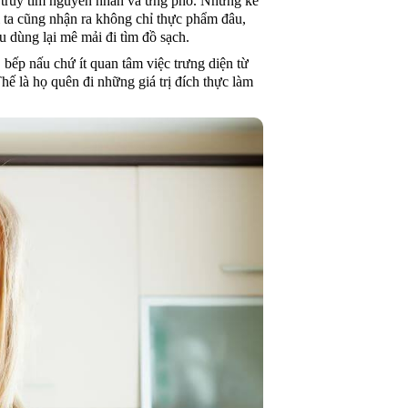
g truy tìm nguyên nhân và ứng phó. Nhưng kể
i ta cũng nhận ra không chỉ thực phẩm đâu,
u dùng lại mê mải đi tìm đồ sạch.
 bếp nấu chứ ít quan tâm việc trưng diện từ
ế là họ quên đi những giá trị đích thực làm