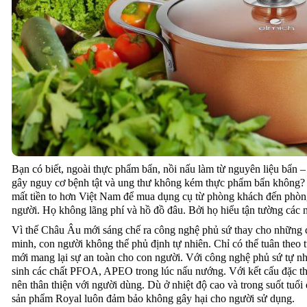
Bạn có biết, ngoài thực phẩm bẩn, nồi nấu làm từ nguyên liệu bẩn –
gây nguy cơ bệnh tật và ung thư không kém thực phẩm bẩn không? 
mất tiền to hơn Việt Nam để mua dụng cụ từ phòng khách đến phòng 
người. Họ không lãng phí và hồ đồ đâu. Bởi họ hiểu tận tường các
Vì thế Châu Âu mới sáng chế ra công nghệ phủ sứ thay cho những ch
minh, con người không thể phủ định tự nhiên. Chỉ có thể tuân theo tự
mới mang lại sự an toàn cho con người. Với công nghệ phủ sứ tự nhi
sinh các chất PFOA, APEO trong lúc nấu nướng. Với kết cấu đặc thù
nên thân thiện với người dùng. Dù ở nhiệt độ cao và trong suốt tuổi đ
sản phẩm Royal luôn đảm bảo không gây hại cho người sử dụng.