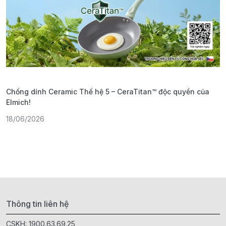
Chống dính Ceramic Thế hệ 5 – CeraTitan™ độc quyền của
P
Elmich!
F
18/06/2026
2
Thông tin liên hệ
CSKH:
1900.63.69.25