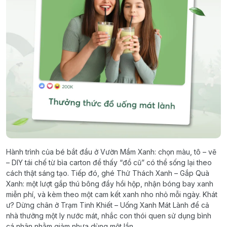
Hành trình của bé bắt đầu ở Vườn Mầm Xanh: chọn màu, tô – vẽ
– DIY tái chế từ bìa carton để thấy “đồ cũ” có thể sống lại theo
cách thật sáng tạo. Tiếp đó, ghé Thử Thách Xanh – Gắp Quà
Xanh: một lượt gắp thú bông đầy hồi hộp, nhận bóng bay xanh
miễn phí, và kèm theo một cam kết xanh nho nhỏ mỗi ngày. Khát
ư? Dừng chân ở Trạm Tinh Khiết – Uống Xanh Mát Lành để cả
nhà thưởng một ly nước mát, nhắc con thói quen sử dụng bình
cá nhân nhằm giảm nhựa dùng một lần.