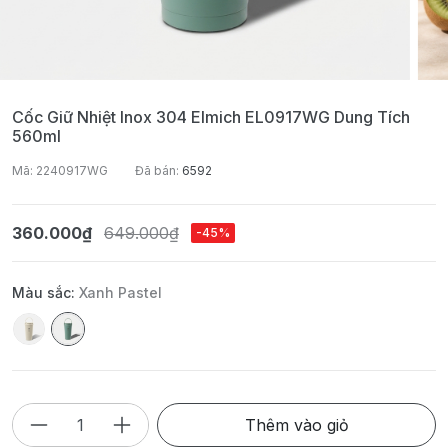
Cốc Giữ Nhiệt Inox 304 Elmich EL0917WG Dung Tích
560ml
Mã: 2240917WG
Đã bán:
6592
360.000₫
649.000₫
-45%
Màu sắc:
Xanh Pastel
Thêm vào giỏ