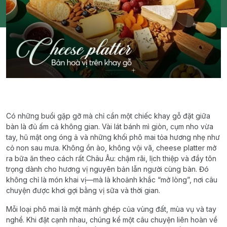
Có những buổi gặp gỡ mà chỉ cần một chiếc khay gỗ đặt giữa
bàn là đủ ấm cả không gian. Vài lát bánh mì giòn, cụm nho vừa
tay, hũ mật ong óng ả và những khối phô mai tỏa hương nhẹ như
cỏ non sau mưa. Không ồn ào, không vội vã, cheese platter mở
ra bữa ăn theo cách rất Châu Âu: chậm rãi, lịch thiệp và đầy tôn
trọng dành cho hương vị nguyên bản lẫn người cùng bàn. Đó
không chỉ là món khai vị—mà là khoảnh khắc “mở lòng”, nơi câu
chuyện được khơi gợi bằng vị sữa và thời gian.
Mỗi loại phô mai là một mảnh ghép của vùng đất, mùa vụ và tay
nghề. Khi đặt cạnh nhau, chúng kể một câu chuyện liên hoàn về