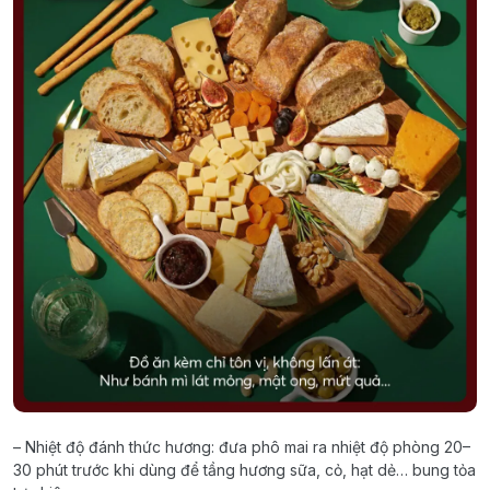
– Nhiệt độ đánh thức hương: đưa phô mai ra nhiệt độ phòng 20–
30 phút trước khi dùng để tầng hương sữa, cỏ, hạt dẻ… bung tỏa