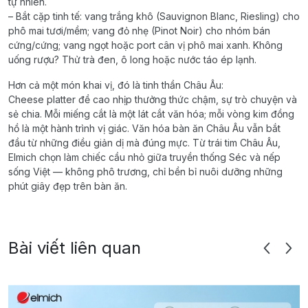
tự nhiên.
– Bắt cặp tinh tế: vang trắng khô (Sauvignon Blanc, Riesling) cho
phô mai tươi/mềm; vang đỏ nhẹ (Pinot Noir) cho nhóm bán
cứng/cứng; vang ngọt hoặc port cân vị phô mai xanh. Không
uống rượu? Thử trà đen, ô long hoặc nước táo ép lạnh.
Hơn cả một món khai vị, đó là tinh thần Châu Âu:
Cheese platter đề cao nhịp thưởng thức chậm, sự trò chuyện và
sẻ chia. Mỗi miếng cắt là một lát cắt văn hóa; mỗi vòng kim đồng
hồ là một hành trình vị giác. Văn hóa bàn ăn Châu Âu vẫn bắt
đầu từ những điều giản dị mà đúng mực. Từ trái tim Châu Âu,
Elmich chọn làm chiếc cầu nhỏ giữa truyền thống Séc và nếp
sống Việt — không phô trương, chỉ bền bỉ nuôi dưỡng những
phút giây đẹp trên bàn ăn.
Bài viết liên quan