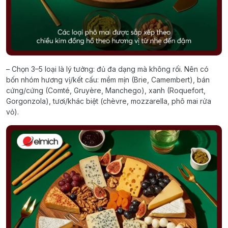
– Chọn 3–5 loại là lý tưởng: đủ đa dạng mà không rối. Nên có
bốn nhóm hương vị/kết cấu: mềm mịn (Brie, Camembert), bán
cứng/cứng (Comté, Gruyère, Manchego), xanh (Roquefort,
Gorgonzola), tươi/khác biệt (chèvre, mozzarella, phô mai rửa
vỏ).