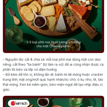
– Nguyên tắc cắt & chia sẻ: mỗi loại phô mai dùng một con dao
riêng; cắt theo “tia bánh” (từ tâm ra vỏ) để ai cũng nhận được cả
phần lõi béo và lớp vỏ đậm hương.
– Đồ kèm để tôn vị, không lấn át: bánh mì lát mỏng hoặc cracker
trung tính; mật ong/mứt quả; hạnh nhân/óc chó; ô liu; nho, lê, táo
thái mỏng. Xen kẽ mềm–giòn, béo–mặn–ngọt để tạo nhịp điệu vị
giác.