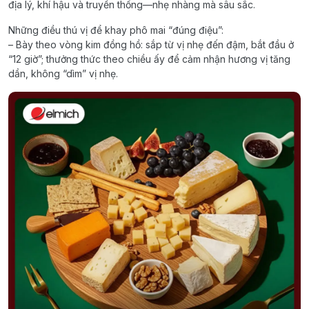
địa lý, khí hậu và truyền thống—nhẹ nhàng mà sâu sắc.
Những điều thú vị để khay phô mai “đúng điệu”:
– Bày theo vòng kim đồng hồ: sắp từ vị nhẹ đến đậm, bắt đầu ở
“12 giờ”; thưởng thức theo chiều ấy để cảm nhận hương vị tăng
dần, không “dìm” vị nhẹ.