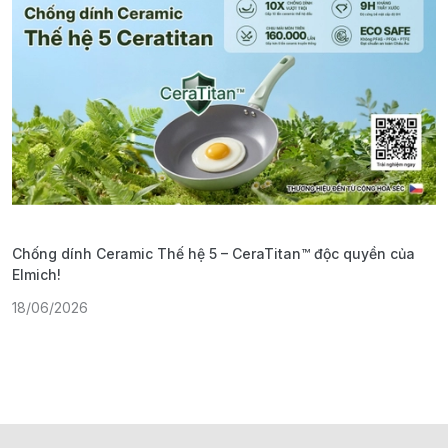
Chống dính Ceramic Thế hệ 5 – CeraTitan™ độc quyền của
P
Elmich!
F
18/06/2026
2