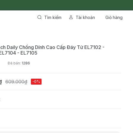
Tìm kiếm
Tài khoản
Giỏ hàng
ch Daily Chống Dính Cao Cấp Đáy Từ EL7102 -
 EL7104 - EL7105
Đã bán:
1286
₫
609.000₫
-0%
: