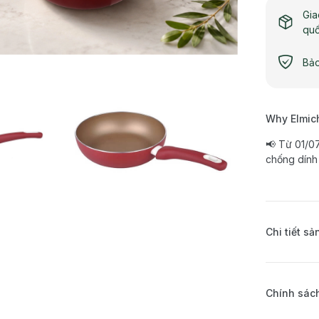
Gia
qu
Bảo
Why Elmic
📢 Từ 01/0
chống dính
Chi tiết s
Chính sách