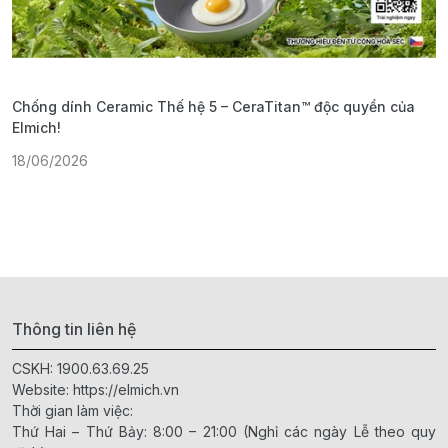
Chống dính Ceramic Thế hệ 5 – CeraTitan™ độc quyền của
P
Elmich!
F
18/06/2026
2
Thông tin liên hệ
CSKH:
1900.63.69.25
Website:
https://elmich.vn
Thời gian làm việc:
Thứ Hai – Thứ Bảy: 8:00 – 21:00 (Nghỉ các ngày Lễ theo quy