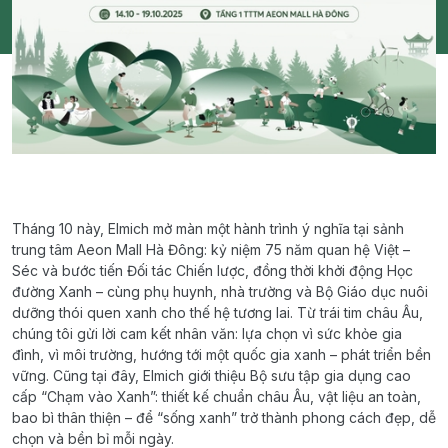
Tháng 10 này, Elmich mở màn một hành trình ý nghĩa tại sảnh
trung tâm Aeon Mall Hà Đông: kỷ niệm 75 năm quan hệ Việt –
Séc và bước tiến Đối tác Chiến lược, đồng thời khởi động Học
đường Xanh – cùng phụ huynh, nhà trường và Bộ Giáo dục nuôi
dưỡng thói quen xanh cho thế hệ tương lai. Từ trái tim châu Âu,
chúng tôi gửi lời cam kết nhân văn: lựa chọn vì sức khỏe gia
đình, vì môi trường, hướng tới một quốc gia xanh – phát triển bền
vững. Cũng tại đây, Elmich giới thiệu Bộ sưu tập gia dụng cao
cấp “Chạm vào Xanh”: thiết kế chuẩn châu Âu, vật liệu an toàn,
bao bì thân thiện – để “sống xanh” trở thành phong cách đẹp, dễ
chọn và bền bỉ mỗi ngày.