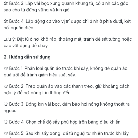
🛠 Bước 3: Lắp vải bọc xung quanh khung tủ, cố định các góc
sao cho tủ đứng vững và kín gió.
🛠 Bước 4: Lắp động cơ vào vị trí được chỉ định ở phía dưới, kết
nối nguồn điện.
Lưu ý: Đặt tủ ở nơi khô ráo, thoáng mát, tránh để sát tường hoặc
các vật dụng dễ cháy.
2. Hướng dẫn sử dụng
👕 Bước 1: Phân loại quần áo trước khi sấy, không để quần áo
quá ướt để tránh giảm hiệu suất sấy.
👕 Bước 2: Treo quần áo vào các thanh treo, giữ khoảng cách
hợp lý để hơi nóng lưu thông đều.
👕 Bước 3: Đóng kín vải bọc, đảm bảo hơi nóng không thoát ra
ngoài.
👕 Bước 4: Chọn chế độ sấy phù hợp trên bảng điều khiển:
👕 Bước 5: Sau khi sấy xong, để tủ nguội tự nhiên trước khi lấy