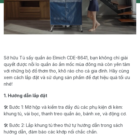
Sở hữu Tủ sấy quần áo Elmich CDE-8641, bạn không chỉ giải
quyết được nỗi lo quần áo ẩm mốc mùa đông mà còn yên tâm
với những bộ đồ thơm tho, khô ráo cho cả gia đình. Hãy cùng
xem cách lắp đặt và sử dụng sản phẩm để đạt hiệu quả tối ưu
nhé!
1. Hướng dẫn lắp đặt
🛠 Bước 1: Mở hộp và kiểm tra đầy đủ các phụ kiện đi kèm:
khung tủ, vải bọc, thanh treo quần áo, bánh xe, và động cơ.
🛠 Bước 2: Lắp khung tủ theo thứ tự hướng dẫn trong sách
hướng dẫn, đảm bảo các khớp nối chắc chắn.