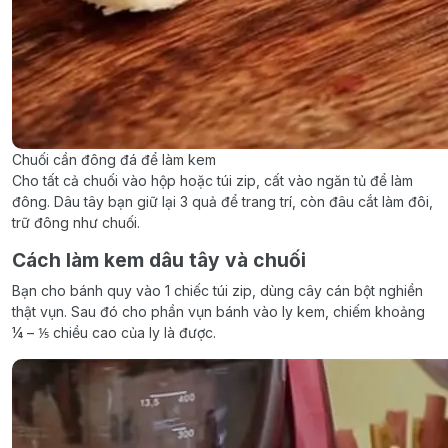
Chuối cần đông đá để làm kem
Cho tất cả chuối vào hộp hoặc túi zip, cất vào ngăn tủ để làm
đông. Dâu tây bạn giữ lại 3 quả để trang trí, còn đâu cắt làm đôi,
trữ đông như chuối.
Cách làm kem dâu tây và chuối
Bạn cho bánh quy vào 1 chiếc túi zip, dùng cây cán bột nghiền
thật vụn. Sau đó cho phần vụn bánh vào ly kem, chiếm khoảng
¼ – ⅕ chiều cao của ly là được.