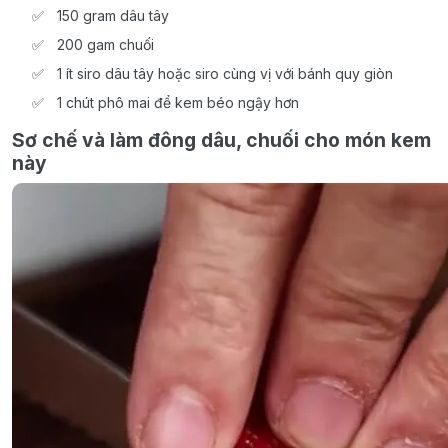
150 gram dâu tây
200 gam chuối
1 ít siro dâu tây hoặc siro cùng vị với bánh quy giòn
1 chút phô mai để kem béo ngậy hơn
Sơ chế và làm đông dâu, chuối cho món kem
này