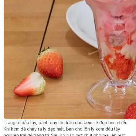
Trang trí dầu tây, bánh quy lên trên nhé kem sẽ đẹp hơn nhiều
Khi kem đã chảy ra ly đẹp mắt, bạn cho lên ly kem dâu tây
nguyên trái để trang trí. Sau đó bào một chút phô mai lên mặt