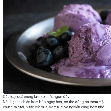
Các loại quả mọng làm kem rất ngon đấy
Nếu bạn thích ăn kem béo ngậy hơn, có thể đông đá thêm một
chút sữa tươi, nước cốt dừa, kem tươi và nghiền cùng kem nhé.