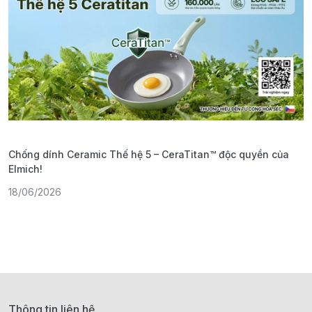
Chống dính Ceramic Thế hệ 5 – CeraTitan™ độc quyền của
P
Elmich!
F
18/06/2026
2
Thông tin liên hệ