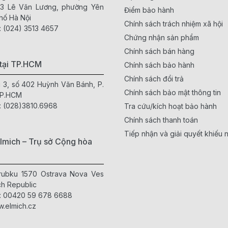
63 Lê Văn Lương, phường Yên
Điểm bảo hành
hố Hà Nội
Chính sách trách nhiệm xã hội
:
(024) 3513 4657
Chứng nhận sản phẩm
Chính sách bán hàng
tại TP.HCM
Chính sách bảo hành
Chính sách đổi trả
g 3, số 402 Huỳnh Văn Bánh, P.
Chính sách bảo mật thông tin
TP.HCM
:
(028)3810.6968
Tra cứu/kích hoạt bảo hành
Chính sách thanh toán
Tiếp nhận và giải quyết khiếu n
lmich – Trụ sở Cộng hòa
Hrubku 1570 Ostrava Nova Ves
h Republic
:
00420 59 678 6688
.elmich.cz