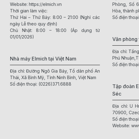
Website:
https://elmich.vn
Phòng, Số 
Thời gian làm việc:
Hòa, thành p
Thứ Hai – Thứ Bảy: 8:00 – 21:00 (Nghỉ các
Số điện thoại
ngày Lễ theo quy định)
Chủ Nhật: 8:00 – 18:00 (Áp dụng từ
01/01/2026)
Văn phòng 
Địa chỉ: Tần
Phú Nhuận,
Nhà máy Elmich tại Việt Nam
Số điện thoại
Địa chỉ: Đường Ngô Gia Bảy, Tổ dân phố An
Thái, Xã Bình Mỹ, Tỉnh Ninh Bình, Việt Nam
Số điện thoại:
(0226)371.6888
Tập đoàn E
Séc
Địa chỉ: U 
70900, Czec
Số điện thoại
Website:
www