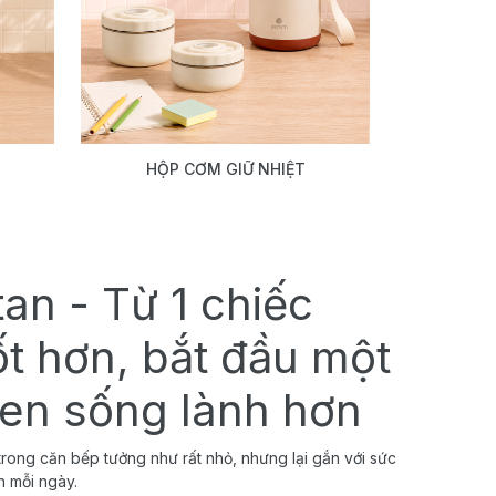
HỘP CƠM GIỮ NHIỆT
tan - Từ 1 chiếc
ốt hơn, bắt đầu một
uen sống lành hơn
rong căn bếp tưởng như rất nhỏ, nhưng lại gắn với sức
h mỗi ngày.