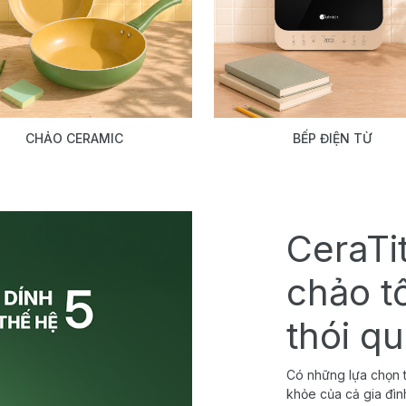
CHẢO CERAMIC
BẾP ĐIỆN TỪ
CeraTi
chảo t
thói q
Có những lựa chọn t
khỏe của cả gia đìn