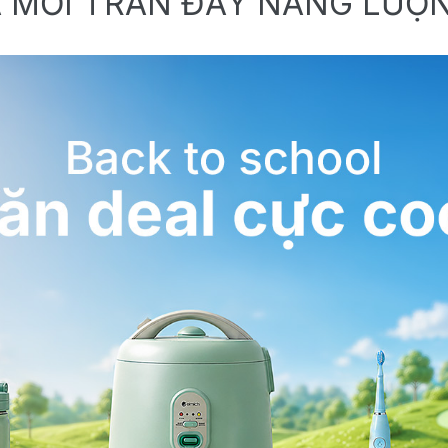
 MỚI TRÀN ĐẦY NĂNG LƯỢ