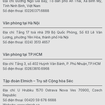
Địa chỉ: Đường Ngô Gia Bảy, Tổ dân phố An Thái, Xã Bình Mỹ,
Tỉnh Ninh Bình, Việt Nam
Số điện thoại:
(0226)371.6888
Văn phòng tại Hà Nội
Địa chỉ: Tầng 17 toà nhà 319 Bộ Quốc Phòng, Số 63 Lê Văn
Lương, phường Yên Hòa, thành phố Hà Nội
Số điện thoại:
(024) 3513 4657
Văn phòng tại TP.HCM
Địa chỉ: Tầng 3, số 402 Huỳnh Văn Bánh, P. Phú Nhuận,TP.HCM
Số điện thoại:
(028)3810.6968
Tập đoàn Elmich – Trụ sở Cộng hòa Séc
Địa chỉ: U Hrubku 1570 Ostrava Nova Ves 70900, Czech
Republic
Số điện thoại:
00420 59 678 6688
Website:
www.elmich.cz