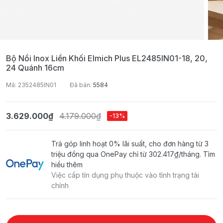
Bộ Nồi Inox Liền Khối Elmich Plus EL2485IN01-18, 20,
24 Quánh 16cm
Mã: 2352485IN01
Đã bán:
5584
3.629.000₫
4.179.000₫
-13%
Trả góp linh hoạt 0% lãi suất, cho đơn hàng từ 3
triệu đồng qua OnePay chỉ từ
302.417₫
/tháng.
Tìm
hiểu thêm
Việc cấp tín dụng phụ thuộc vào tình trạng tài
chính