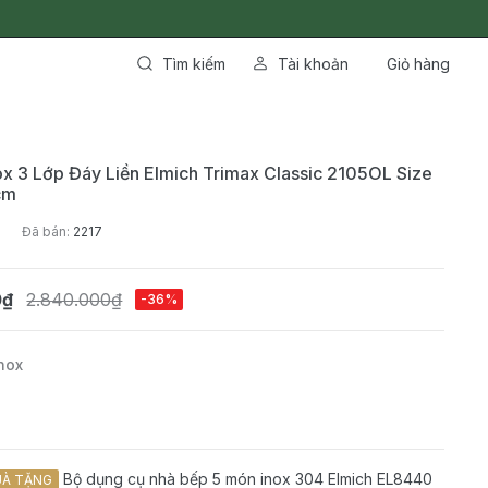
Tìm kiếm
Tài khoản
Giỏ hàng
ox 3 Lớp Đáy Liền Elmich Trimax Classic 2105OL Size
cm
Đã bán:
2217
0₫
2.840.000₫
-36%
nox
Bộ dụng cụ nhà bếp 5 món inox 304 Elmich EL8440
À TẶNG