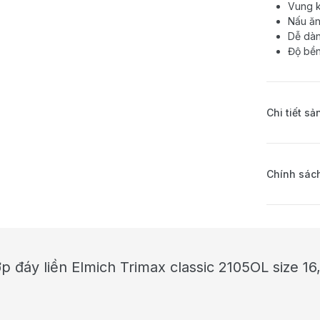
Vung k
Nấu ăn
Dễ dàn
Độ bề
Chi tiết s
Chính sách
ớp đáy liền Elmich Trimax classic 2105OL size 1