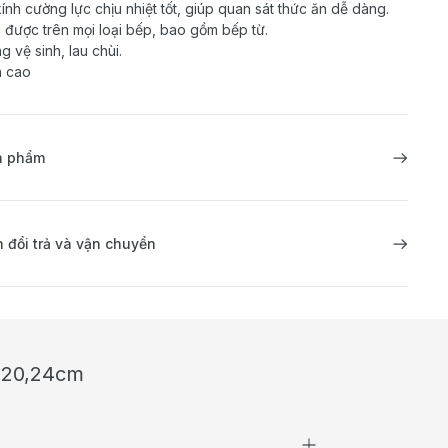
ính cường lực chịu nhiệt tốt, giúp quan sát thức ăn dễ dàng.
 được trên mọi loại bếp, bao gồm bếp từ.
g vệ sinh, lau chùi.
n cao
ản phẩm
 đổi trả và vận chuyển
6,20,24cm