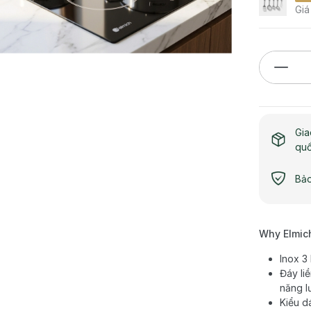
Giá
Gia
qu
Bảo
Why Elmic
Inox 3
Đáy liề
năng l
Kiểu d