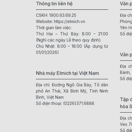
Thông tin liên hệ
Văn p
CSKH:
1900.63.69.25
Địa ch
Website:
https://elmich.vn
Phòng
Thời gian làm việc:
Yên H
Thứ Hai – Thứ Bảy: 8:00 – 21:00
Số điệ
(Nghỉ các ngày Lễ theo quy định)
Chủ Nhật: 8:00 – 18:00 (Áp dụng từ
01/01/2026)
Văn 
Địa c
Bánh,
Nhà máy Elmich tại Việt Nam
Số điệ
Địa chỉ: Đường Ngô Gia Bảy, Tổ dân
phố An Thái, Xã Bình Mỹ, Tỉnh Ninh
Bình, Việt Nam
Tập đ
Số điện thoại:
(0226)371.6888
hòa 
Địa c
Ves 7
Số điệ