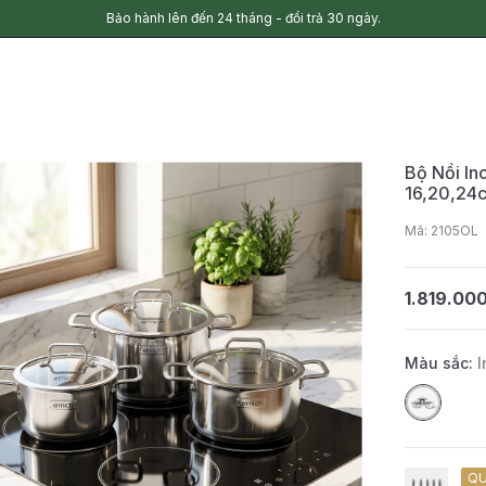
Bảo hành lên đến 24 tháng - đổi trả 30 ngày.
Bộ Nồi In
16,20,24
Mã: 2105OL
1.819.00
Màu sắc:
I
QU