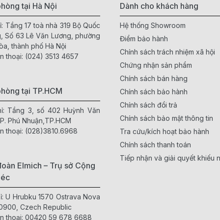
hòng tại Hà Nội
Dành cho khách hàng
ỉ: Tầng 17 toà nhà 319 Bộ Quốc
Hệ thống Showroom
, Số 63 Lê Văn Lương, phường
Điểm bảo hành
òa, thành phố Hà Nội
Chính sách trách nhiệm xã hội
n thoại:
(024) 3513 4657
Chứng nhận sản phẩm
Chính sách bán hàng
phòng tại TP.HCM
Chính sách bảo hành
Chính sách đổi trả
hỉ: Tầng 3, số 402 Huỳnh Văn
Chính sách bảo mật thông tin
 P. Phú Nhuận,TP.HCM
n thoại:
(028)3810.6968
Tra cứu/kích hoạt bảo hành
Chính sách thanh toán
Tiếp nhận và giải quyết khiếu n
oàn Elmich – Trụ sở Cộng
Séc
hỉ: U Hrubku 1570 Ostrava Nova
0900, Czech Republic
n thoại:
00420 59 678 6688