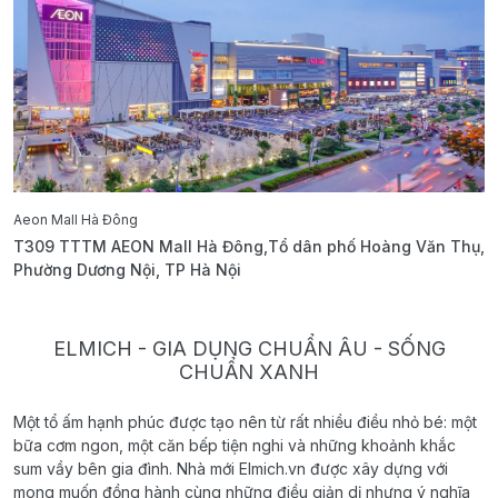
Aeon Mall Hà Đông
E
T309 TTTM AEON Mall Hà Đông,Tổ dân phố Hoàng Văn Thụ,
B
Phường Dương Nội, TP Hà Nội
T
ELMICH - GIA DỤNG CHUẨN ÂU - SỐNG
CHUẨN XANH
Một tổ ấm hạnh phúc được tạo nên từ rất nhiều điều nhỏ bé: một
bữa cơm ngon, một căn bếp tiện nghi và những khoảnh khắc
sum vầy bên gia đình. Nhà mới Elmich.vn được xây dựng với
mong muốn đồng hành cùng những điều giản dị nhưng ý nghĩa