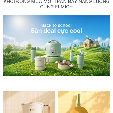
KHỞI ĐỘNG MÙA MỚI TRÀN ĐẦY NĂNG LƯỢNG
CÙNG ELMICH