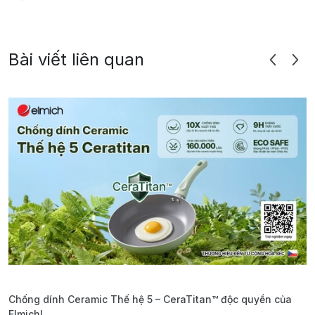
Bài viết liên quan
Chống dính Ceramic Thế hệ 5 – CeraTitan™ độc quyền của
P
Elmich!
F