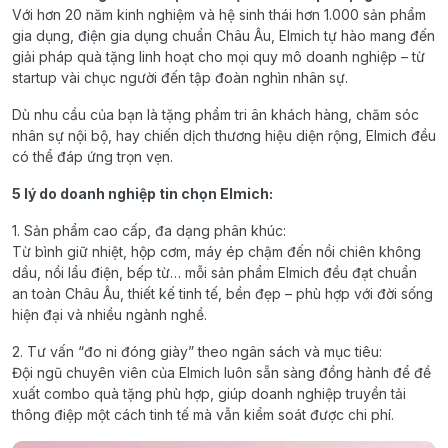
Với hơn 20 năm kinh nghiệm và hệ sinh thái hơn 1.000 sản phẩm
gia dụng, điện gia dụng chuẩn Châu Âu, Elmich tự hào mang đến
giải pháp quà tặng linh hoạt cho mọi quy mô doanh nghiệp – từ
startup vài chục người đến tập đoàn nghìn nhân sự.
Dù nhu cầu của bạn là tặng phẩm tri ân khách hàng, chăm sóc
nhân sự nội bộ, hay chiến dịch thương hiệu diện rộng, Elmich đều
có thể đáp ứng trọn vẹn.
5 lý do doanh nghiệp tin chọn Elmich:
1. Sản phẩm cao cấp, đa dạng phân khúc:
Từ bình giữ nhiệt, hộp cơm, máy ép chậm đến nồi chiên không
dầu, nồi lẩu điện, bếp từ… mỗi sản phẩm Elmich đều đạt chuẩn
an toàn Châu Âu, thiết kế tinh tế, bền đẹp – phù hợp với đời sống
hiện đại và nhiều ngành nghề.
2. Tư vấn “đo ni đóng giày” theo ngân sách và mục tiêu:
Đội ngũ chuyên viên của Elmich luôn sẵn sàng đồng hành để đề
xuất combo quà tặng phù hợp, giúp doanh nghiệp truyền tải
thông điệp một cách tinh tế mà vẫn kiểm soát được chi phí.