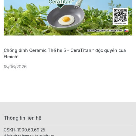
Chống dính Ceramic Thế hệ 5 – CeraTitan™ độc quyền của
P
Elmich!
F
18/06/2026
2
Thông tin liên hệ
CSKH:
1900.63.69.25