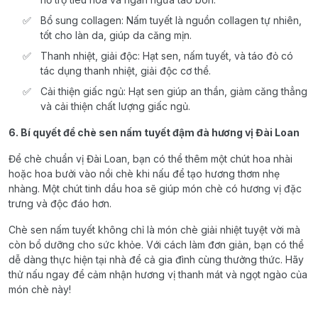
Bổ sung collagen: Nấm tuyết là nguồn collagen tự nhiên,
tốt cho làn da, giúp da căng mịn.
Thanh nhiệt, giải độc: Hạt sen, nấm tuyết, và táo đỏ có
tác dụng thanh nhiệt, giải độc cơ thể.
Cải thiện giấc ngủ: Hạt sen giúp an thần, giảm căng thẳng
và cải thiện chất lượng giấc ngủ.
6. Bí quyết để chè sen nấm tuyết đậm đà hương vị Đài Loan
Để chè chuẩn vị Đài Loan, bạn có thể thêm một chút hoa nhài
hoặc hoa bưởi vào nồi chè khi nấu để tạo hương thơm nhẹ
nhàng. Một chút tinh dầu hoa sẽ giúp món chè có hương vị đặc
trưng và độc đáo hơn.
Chè sen nấm tuyết không chỉ là món chè giải nhiệt tuyệt vời mà
còn bổ dưỡng cho sức khỏe. Với cách làm đơn giản, bạn có thể
dễ dàng thực hiện tại nhà để cả gia đình cùng thưởng thức. Hãy
thử nấu ngay để cảm nhận hương vị thanh mát và ngọt ngào của
món chè này!