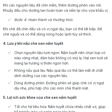
Khi các nguyên liệu đã chín mềm, thêm đường phèn vào nồi.
Khuấy đều cho đường tan hoàn toàn và nếm lại cho vừa khẩu vị.
Bước 4: Hoàn thành và thưởng thức
Khi chè đã chín đều và có vị ngọt dịu, bạn có thể tắt bếp. Để
chè nguội và có thể dùng nóng hoặc lạnh tùy sở thích.
4. Lưu ý khi nấu chè sen nấm tuyết
Chọn nguyên liệu tươi ngon: Nấm tuyết nên chọn loại có
màu vàng nhạt, đảm bảo không có mùi lạ. Hạt sen tươi sẽ
mang lại hương vị thơm ngon hơn.
Không nấu quá lâu: Nấu quá lâu có thể làm mất đi chất
dinh dưỡng của các nguyên liệu.
Dùng đường phèn: Đường phèn sẽ giúp chè có vị ngọt
dịu nhẹ, phù hợp cho các món chè thanh mát.
5. Lợi ích sức khỏe của chè sen nấm tuyết
Tốt cho hệ tiêu hóa: Nấm tuyết chứa nhiều chất xơ, giúp
hỗ trợ tiêu hóa và ngăn ngừa táo bón.