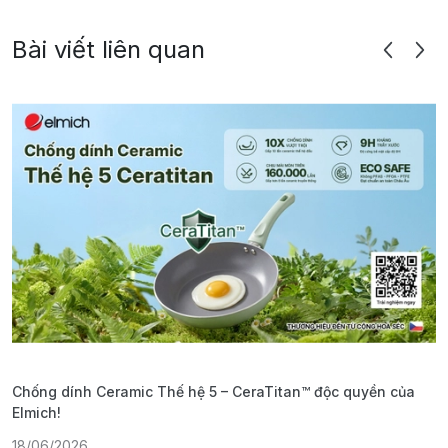
Bài viết liên quan
Chống dính Ceramic Thế hệ 5 – CeraTitan™ độc quyền của
P
Elmich!
F
18/06/2026
2