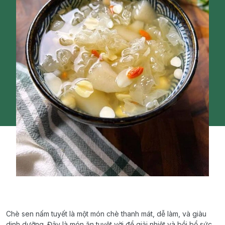
Chè sen nấm tuyết là một món chè thanh mát, dễ làm, và giàu
dinh dưỡng. Đây là món ăn tuyệt vời để giải nhiệt và bồi bổ sức