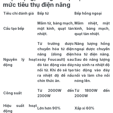
mức tiêu thụ điện năng
Tiêu chí đánh giá
Bếp từ
Bếp hồng ngoại
Mâm từ, bảng mạch,
Mâm nhiệt, mặt
Cấu tạo bếp
mặt kính, quạt tản
kình, bảng mạch,
nhiệt.
quạt tản nhiệt.
Từ trường được
Năng lượng hồng
chuyển hóa từ điện
ngoại được chuyển
năng (dòng điện
hóa từ điện năng.
Nguyên lý hoạt
xoáy Foucault) sau
Sau đó năng lượng
động
đó tác động vào đáy
này sinh ra nhiệt độ
nồi từ. Khi đó sẽ tạo
tác động vào đáy
ra nhiệt độ để nấu
nồi và làm cho nồi
chín thức ăn.
nóng lên.
Từ 2000W đến
Từ 1800W đến
Công suất
2300W
2000W
Hiệu suất hoạt
Lớn hơn 90%
Xấp xỉ 60%
động