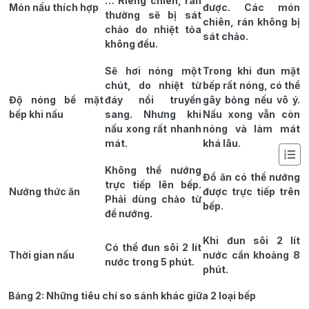
… Riêng chiên, rán
Món nấu thích hợp
được. Các món
thường sẽ bị sát
chiên, rán không bị
chảo do nhiệt tỏa
sát chảo.
không đều.
Sẽ hơi nóng một
Trong khi đun mặt
chút, do nhiệt từ
bếp rất nóng, có thể
Độ nóng bề mặt
đáy nồi truyền
gây bỏng nếu vô ý.
bếp khi nấu
sang. Nhưng khi
Nấu xong vẫn còn
nấu xong rất nhanh
nóng và làm mát
mát.
khá lâu.
Không thể nướng
Đồ ăn có thể nướng
trực tiếp lên bếp.
Nướng thức ăn
được trực tiếp trên
Phải dùng chảo từ
bếp.
để nướng.
Khi đun sôi 2 lít
Có thể đun sôi 2 lít
Thời gian nấu
nước cần khoảng 8
nước trong 5 phút.
phút.
Bảng 2: Những tiêu chí so sánh khác giữa 2 loại bếp