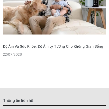
Độ Ẩm Và Sức Khỏe: Độ Ẩm Lý Tưởng Cho Không Gian Sống
S
22/07/2026
1
Thông tin liên hệ