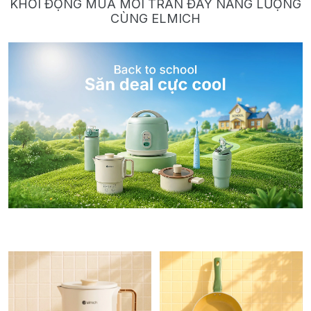
KHỞI ĐỘNG MÙA MỚI TRÀN ĐẦY NĂNG LƯỢNG
CÙNG ELMICH