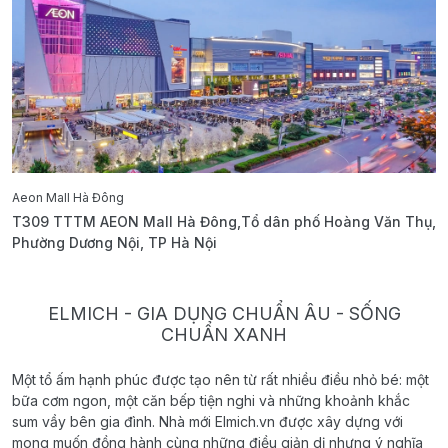
Aeon Mall Hà Đông
E
T309 TTTM AEON Mall Hà Đông,Tổ dân phố Hoàng Văn Thụ,
B
Phường Dương Nội, TP Hà Nội
T
ELMICH - GIA DỤNG CHUẨN ÂU - SỐNG
CHUẨN XANH
Một tổ ấm hạnh phúc được tạo nên từ rất nhiều điều nhỏ bé: một
bữa cơm ngon, một căn bếp tiện nghi và những khoảnh khắc
sum vầy bên gia đình. Nhà mới Elmich.vn được xây dựng với
mong muốn đồng hành cùng những điều giản dị nhưng ý nghĩa