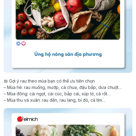
📅 Gợi ý rau theo mùa bạn có thể ưu tiên chọn
– Mùa hè: rau muống, mướp, cà chua, đậu bắp, dưa chuột…
– Mùa đông: cải ngọt, cải cúc, bắp cải, súp lơ, cà rốt…
– Mùa thu và xuân: rau dền, rau lang, bí đỏ, cà tím…