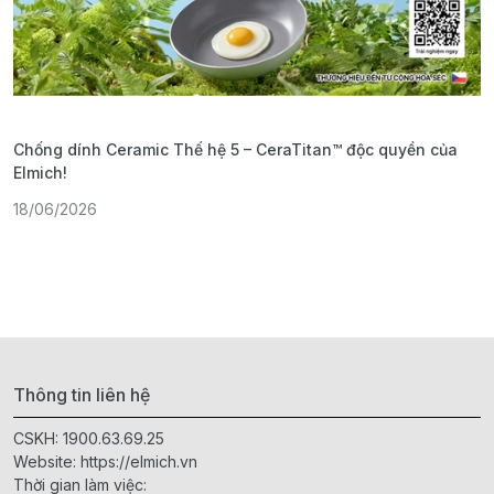
Chống dính Ceramic Thế hệ 5 – CeraTitan™ độc quyền của
P
Elmich!
F
18/06/2026
2
Thông tin liên hệ
CSKH:
1900.63.69.25
Website:
https://elmich.vn
Thời gian làm việc: