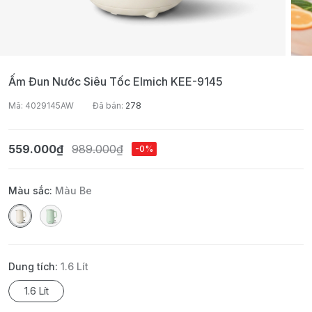
Ấm Đun Nước Siêu Tốc Elmich KEE-9145
Mã: 4029145AW
Đã bán:
278
559.000₫
989.000₫
-0%
Màu sắc:
Màu Be
Dung tích:
1.6 Lít
1.6 Lít