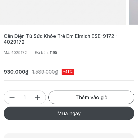
Cân Điện Tử Sức Khỏe Trẻ Em Elmich ESE-9172 -
4029172
Mã: 4029172
Đã bán:
1195
930.000₫
1.589.000₫
-41%
Thêm vào giỏ
Mua ngay