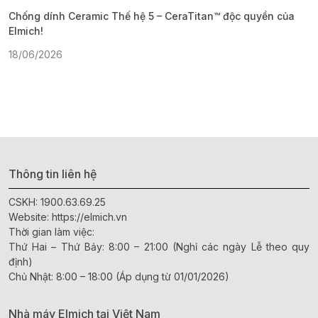
Chống dính Ceramic Thế hệ 5 – CeraTitan™ độc quyền của
P
Elmich!
F
18/06/2026
2
Thông tin liên hệ
CSKH:
1900.63.69.25
Website:
https://elmich.vn
Thời gian làm việc:
Thứ Hai – Thứ Bảy: 8:00 – 21:00 (Nghỉ các ngày Lễ theo quy
định)
Chủ Nhật: 8:00 – 18:00 (Áp dụng từ 01/01/2026)
Nhà máy Elmich tại Việt Nam