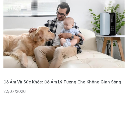
Độ Ẩm Và Sức Khỏe: Độ Ẩm Lý Tưởng Cho Không Gian Sống
S
22/07/2026
1