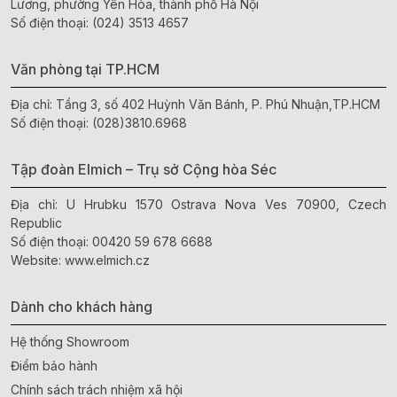
Lương, phường Yên Hòa, thành phố Hà Nội
Số điện thoại:
(024) 3513 4657
Văn phòng tại TP.HCM
Địa chỉ: Tầng 3, số 402 Huỳnh Văn Bánh, P. Phú Nhuận,TP.HCM
Số điện thoại:
(028)3810.6968
Tập đoàn Elmich – Trụ sở Cộng hòa Séc
Địa chỉ: U Hrubku 1570 Ostrava Nova Ves 70900, Czech
Republic
Số điện thoại:
00420 59 678 6688
Website:
www.elmich.cz
Dành cho khách hàng
Hệ thống Showroom
Điểm bảo hành
Chính sách trách nhiệm xã hội