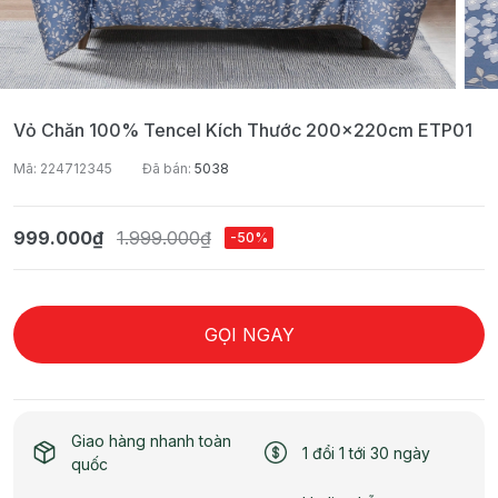
Vỏ Chăn 100% Tencel Kích Thước 200x220cm ETP01
Mã: 224712345
Đã bán:
5038
999.000₫
1.999.000₫
-50%
GỌI NGAY
Giao hàng nhanh toàn
1 đổi 1 tới 30 ngày
quốc