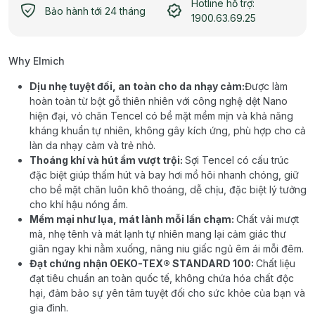
Hotline hỗ trợ:
Bảo hành tới 24 tháng
1900.63.69.25
Why Elmich
Dịu nhẹ tuyệt đối, an toàn cho da nhạy cảm:
Được làm
hoàn toàn từ bột gỗ thiên nhiên với công nghệ dệt Nano
hiện đại, vỏ chăn Tencel có bề mặt mềm mịn và khả năng
kháng khuẩn tự nhiên, không gây kích ứng, phù hợp cho cả
làn da nhạy cảm và trẻ nhỏ.
Thoáng khí và hút ẩm vượt trội:
Sợi Tencel có cấu trúc
đặc biệt giúp thấm hút và bay hơi mồ hôi nhanh chóng, giữ
cho bề mặt chăn luôn khô thoáng, dễ chịu, đặc biệt lý tưởng
cho khí hậu nóng ẩm.
Mềm mại như lụa, mát lành mỗi lần chạm:
Chất vải mượt
mà, nhẹ tênh và mát lạnh tự nhiên mang lại cảm giác thư
giãn ngay khi nằm xuống, nâng niu giấc ngủ êm ái mỗi đêm.
Đạt chứng nhận OEKO-TEX® STANDARD 100:
Chất liệu
đạt tiêu chuẩn an toàn quốc tế, không chứa hóa chất độc
hại, đảm bảo sự yên tâm tuyệt đối cho sức khỏe của bạn và
gia đình.