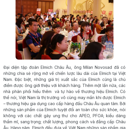
Đại diện tập đoàn Elmich Châu Âu, ông Milan Novosad đã có
những chia sẻ rộng mở về chiến lược lâu dài của Elmich tại Việt
Nam. Đặc biệt, những giá trị xuất sắc của Elmich cũng là chủ
điểm được ông giới thiệu với khách hàng. Thêm một lần nữa, các
nhà phân phối hiểu thêm và tự hào về thương hiệu Elmich. Có
thể nói, Việt Nam là thị trường vô cùng may mắn khi được Elmich
– thương hiệu gia dụng cao cấp hàng đầu Châu Âu quan tâm. Bởi
những sản phẩm của Elmich tuyệt đối an toàn cho sức khỏe, nói
không với các chất gây ung thư cho APEO, PFOA; kiểu dáng
thẩm mĩ, sang trọng; chất lượng, phong cách và đẳng cấp Châu
Âu. Hàng năm, Elmich đều đưa về Việt Nam những sản phẩm gia