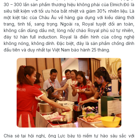
30 – 300 lần sản phẩm thương hiệu không phải của Elmich.Đó là
siêu tiết kiệm với tối ưu hóa bắt nhiệt và giảm 30% nhiên liệu. Là
một kiệt tác của Châu Âu về hàng gia dụng với kiểu dáng thời
trang, tinh tế, sang trọng. Ngoài ra, Royal tuyệt đối an toàn,
không cần dùng dầu mỡ, lòng nồi/ chảo Royal phủ sứ tự nhiên,
đáy từ hàn full induction. Royal là điển hình của công nghệ
không nóng, không dính. Đặc biệt, đây là sản phẩm chống dính
đầu tiên và duy nhất tại Việt Nam bảo hành 25 tháng.
Chia sẻ tại hội nghị, ông Lực bày tỏ niềm tự hào sâu sắc với