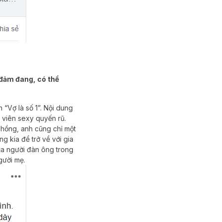
 đảm đang, có thể
“Vợ là số 1”. Nội dung
 viên sexy quyến rũ.
chồng, anh cũng chỉ một
g kia để trở về với gia
a người đàn ông trong
gười mẹ.