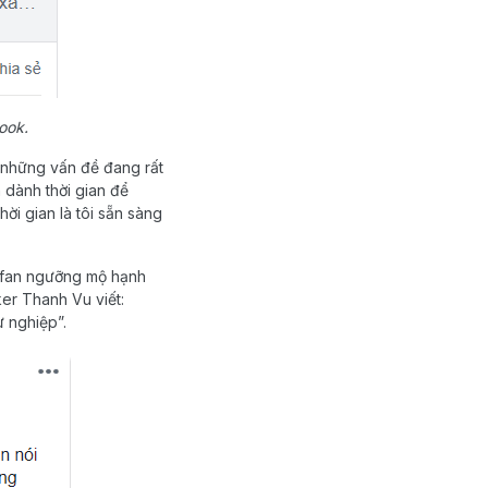
ook.
 những vấn đề đang rất
 dành thời gian để
hời gian là tôi sẵn sàng
u fan ngưỡng mộ hạnh
er Thanh Vu viết:
ự nghiệp”.