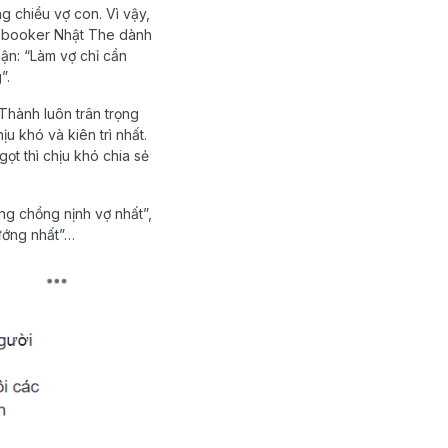
g chiều vợ con. Vì vậy,
acebooker Nhật The dành
uận: “Làm vợ chỉ cần
”.
hành luôn trân trọng
u khó và kiên trì nhất.
t thì chịu khó chia sẻ
ng chồng nịnh vợ nhất”,
sướng nhất”…