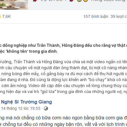
ác đồng nghiệp như Trấn Thành, Hồng Đăng đều cho rằng vợ thật
ệc ‘không tên’ trong gia đình.
ường, Trấn Thành và Hồng Đăng vừa chia sẻ một video ngắn có tên 
h câu chuyện về một người đàn ông thành đạt, bị một cô nàng nhân
 nóng bỏng đến mấy, cố gắng bày ra đủ mọi cách để thu hút người 
đảm đang ở nhà. Đó cũng là động lực khiến anh “bỏ chạy” khỏi cô nàn
a cơm ấm nóng. Video đề cập đến câu chuyện về lòng chung thủy củ
ng hiện đại và vai trò “giữ lửa” trong gia đình của những người vợ, n