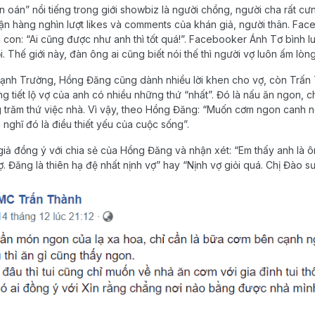
n oán” nổi tiếng trong giới showbiz là người chồng, người cha rất cưn
ận hàng nghìn lượt likes và comments của khán giả, người thân. F
 con: “Ai cũng được như anh thì tốt quá!”. Facebooker Ánh Tơ bình l
. Thế giới này, đàn ông ai cũng biết nói thế thì người vợ luôn ấm lòng
ạnh Trường, Hồng Đăng cũng dành nhiều lời khen cho vợ, còn Trấn T
tiết lộ vợ của anh có nhiều những thứ “nhất”. Đó là nấu ăn ngon, chị
răm thứ việc nhà. Vì vậy, theo Hồng Đăng: “Muốn cơm ngon canh ngọ
i nghĩ đó là điều thiết yếu của cuộc sống”.
giả đồng ý với chia sẻ của Hồng Đăng và nhận xét: “Em thấy anh là ô
. Đăng là thiên hạ đệ nhất nịnh vợ” hay “Nịnh vợ giỏi quá. Chị Đào 