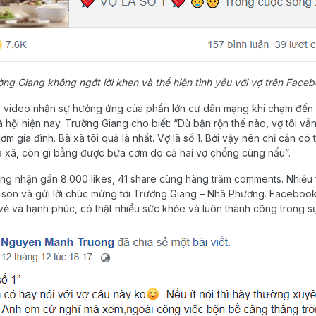
ờng Giang không ngớt lời khen và thể hiện tình yêu với vợ trên Faceb
c, video nhận sự hưởng ứng của phần lớn cư dân mạng khi chạm đến
hội hiện nay. Trường Giang cho biết: “Dù bận rộn thế nào, vợ tôi vẫn
 gia đình. Bà xã tôi quả là nhất. Vợ là số 1. Bởi vậy nên chỉ cần có t
à xã, còn gì bằng được bữa cơm do cả hai vợ chồng cùng nấu”.
ang nhận gần 8.000 likes, 41 share cùng hàng trăm comments. Nhiề
son và gửi lời chúc mừng tới Trường Giang – Nhã Phương. Facebook
 vẻ và hạnh phúc, có thật nhiều sức khỏe và luôn thành công trong s