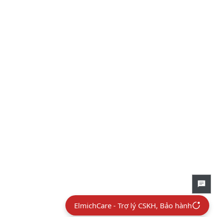
ElmichCare - Trợ lý CSKH, Bảo hành