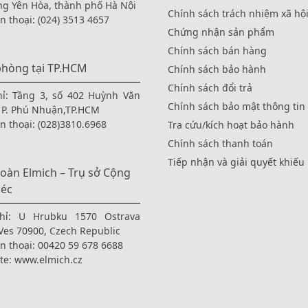
g Yên Hòa, thành phố Hà Nội
Chính sách trách nhiệm xã hộ
ện thoại:
(024) 3513 4657
Chứng nhận sản phẩm
Chính sách bán hàng
phòng tại TP.HCM
Chính sách bảo hành
Chính sách đổi trả
hỉ: Tầng 3, số 402 Huỳnh Văn
Chính sách bảo mật thông tin
 P. Phú Nhuận,TP.HCM
ện thoại:
(028)3810.6968
Tra cứu/kích hoạt bảo hành
Chính sách thanh toán
Tiếp nhận và giải quyết khiếu 
oàn Elmich – Trụ sở Cộng
Séc
hỉ: U Hrubku 1570 Ostrava
Ves 70900, Czech Republic
ện thoại:
00420 59 678 6688
te:
www.elmich.cz