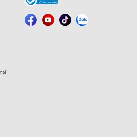
i
nại