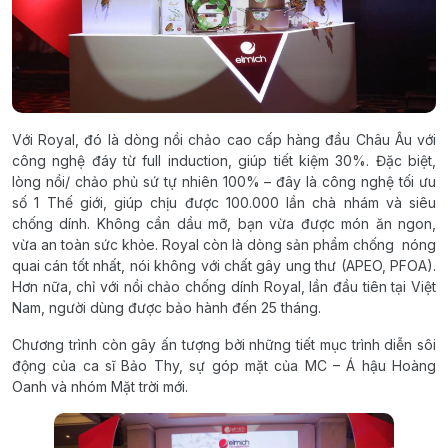
Với Royal, đó là dòng nồi chảo cao cấp hàng đầu Châu Âu với
công nghệ đáy từ full induction, giúp tiết kiệm 30%. Đặc biệt,
lòng nồi/ chảo phủ sứ tự nhiên 100% – đây là công nghệ tối ưu
số 1 Thế giới, giúp chịu được 100.000 lần chà nhám và siêu
chống dính. Không cần dầu mỡ, bạn vừa được món ăn ngon,
vừa an toàn sức khỏe. Royal còn là dòng sản phẩm chống nóng
quai cán tốt nhất, nói không với chất gây ung thư (APEO, PFOA).
Hơn nữa, chỉ với nồi chảo chống dính Royal, lần đầu tiên tại Việt
Nam, người dùng được bảo hành đến 25 tháng.
Chương trình còn gây ấn tượng bởi những tiết mục trình diễn sôi
động của ca sĩ Bảo Thy, sự góp mặt của MC – Á hậu Hoàng
Oanh và nhóm Mặt trời mới.