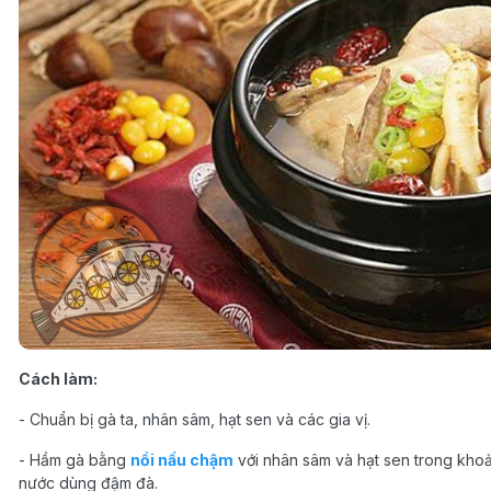
Cách làm:
- Chuẩn bị gà ta, nhân sâm, hạt sen và các gia vị.
- Hầm gà bằng
nồi nấu chậm
với nhân sâm và hạt sen trong khoả
nước dùng đậm đà.