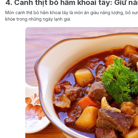
4. Canh thịt bò hầm khoai tây: Giữ n
Món canh thịt bò hầm khoai tây là món ăn giàu năng lượng, bổ sung
khỏe trong những ngày lạnh giá.