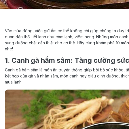
Vào mùa đông, việc giữ ấm cơ thể không chỉ giúp chúng ta duy tr
quan đến thời tiết lạnh như cảm lạnh, viêm họng. Những món can
sung dưỡng chất cần thiết cho cơ thể. Hãy cùng khám phá 10 món
nhé!
1. Canh gà hầm sâm: Tăng cường sức
Canh gà hầm sâm là món ăn truyền thống giúp bồi bổ sức khỏe, t
kết hợp của gà và nhân sâm, món canh này giàu dinh dưỡng, thíc
mùa lạnh.