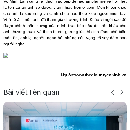
Võ Minh Lâm cũng rất thích vào bếp để nấu ăn phụ mẹ và hơn hết
là tự nấu ăn anh sẽ được… ăn nhiều hơn ở tiệm. Món khoái khẩu
của anh là sầu riêng và canh chua nấu theo kiểu người miền tây.
Vì “mê ăn” nên anh đã tham gia chương trình Khẩu vị ngôi sao để
được chính thần tượng của mình trực tiếp nấu ăn trên khấu cho
anh thưởng thức. Và thỉnh thoảng, trong lúc thí sinh đang chế biến
món ăn, anh lại nghêu ngao hát những câu vọng cổ say đắm bao
người nghe.
Nguồn:
www.thegioitruyenhinh.vn
Bài viết liên quan