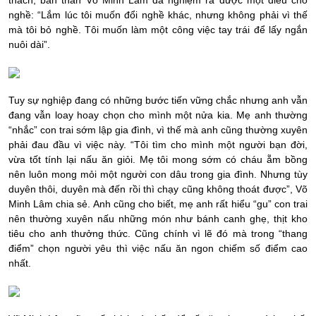
thách, bản thân Võ Minh Lâm đã nghiệm ra được một điều cho
nghề:
“Lắm lúc tôi muốn đổi nghề khác, nhưng không phải vì thế
mà tôi bỏ nghề. Tôi muốn làm một công việc tay trái để lấy ngắn
nuôi dài”.
Tuy sự nghiệp đang có những bước tiến vững chắc nhưng anh vẫn
đang vẫn loay hoay chọn cho mình một nửa kia. Mẹ anh thường
“nhắc” con trai sớm lập gia đình, vì thế mà anh cũng thường xuyên
phải đau đầu vì việc này.
“Tôi tìm cho mình một người bạn đời,
vừa tốt tính lại nấu ăn giỏi. Mẹ tôi mong sớm có cháu ẵm bồng
nên luôn mong mỏi một người con dâu trong gia đình. Nhưng tùy
duyên thôi, duyên mà đến rồi thì chạy cũng không thoát được”
, Võ
Minh Lâm chia sẻ. Anh cũng cho biết, mẹ anh rất hiểu “gu” con trai
nên thường xuyên nấu những món như bánh canh ghẹ, thịt kho
tiêu cho anh thưởng thức. Cũng chính vì lẽ đó mà trong “thang
điểm” chọn người yêu thì việc nấu ăn ngon chiếm số điểm cao
nhất.