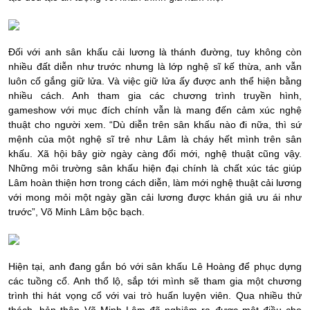
Đối với anh sân khấu cải lương là thánh đường, tuy không còn
nhiều đất diễn như trước nhưng là lớp nghệ sĩ kế thừa, anh vẫn
luôn cố gắng giữ lửa. Và việc giữ lửa ấy được anh thể hiện bằng
nhiều cách. Anh tham gia các chương trình truyền hình,
gameshow với mục đích chính vẫn là mang đến cảm xúc nghệ
thuật cho người xem. “
Dù diễn trên sân khấu nào đi nữa, thì sứ
mệnh của một nghệ sĩ trẻ như Lâm là cháy hết mình trên sân
khấu. Xã hội bây giờ ngày càng đổi mới, nghệ thuật cũng vậy.
Những môi trường sân khấu hiện đại chính là chất xúc tác giúp
Lâm hoàn thiện hơn trong cách diễn, làm mới nghệ thuật cải lương
với mong mỏi một ngày gần cải lương được khán giả ưu ái như
trước”
, Võ Minh Lâm bộc bạch.
Hiện tại, anh đang gắn bó với sân khấu Lê Hoàng để phục dựng
các tuồng cổ. Anh thổ lộ, sắp tới mình sẽ tham gia một chương
trình thi hát vọng cổ với vai trò huấn luyện viên. Qua nhiều thử