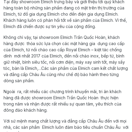
Tại đây showroom Elmich trưng bày và giới thiệu tới quý khách
hàng toàn bộ những sản phẩm đang có mặt trên thị trường của
Elmich, từ đồ gia dụng Elmich cho đến điện gia dụng Elmich.
Khách hàng luôn có phản hổi tốt về sản phẩm của Elmich. Vì thế,
Elmich đã chiến được sự tin yêu của cộng đồng.
Không chỉ vậy, tại showroom Elmich Trần Quốc Hoàn, khách
hàng được thỏa sức lựa chọn các mặt hàng gia dụng cao cấp
của Elmich, từ nồi chảo cao cấp Royal Elmich – kiệt tác chống
dính mới nhất 2017 của Elmich, đến nồi chảo inox, bếp từ, bình
giữ nhiệt, bình siêu tốc, nồi cơm điện, máy xay sinh tốt, máy sấy
tóc, bàn là Elmich,…Các sản phẩm của Elmich cam kết chất lượng
và đẳng cấp Châu Âu cũng như chế độ bảo hành theo từng
dòng sản phẩm.
Ngoài ra, rất nhiều các chương trình khuyến mãi, tri ân khách
hàng đã được showroom Elmich Trần Quốc Hoàn thực hiện
trong năm và nhận được rất nhiều sự quan tâm, yêu thích của
đông đảo khách hàng.
Với sứ mệnh mang chất lượng và đẳng cấp Châu Âu đến với mọi
nhà, các sản phẩm Elmich luôn đảm bảo tiêu chuẩn Châu Âu với