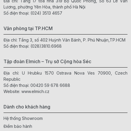
Địa chỉ: Tầng 17 toà nhà 319 Bộ Quốc Phòng, Số 63 Lê Văn
Lương, phường Yên Hòa, thành phố Hà Nội
Số điện thoại:
(024) 3513 4657
Văn phòng tại TP.HCM
Địa chỉ: Tầng 3, số 402 Huỳnh Văn Bánh, P. Phú Nhuận,TP.HCM
Số điện thoại:
(028)3810.6968
Tập đoàn Elmich – Trụ sở Cộng hòa Séc
Địa chỉ: U Hrubku 1570 Ostrava Nova Ves 70900, Czech
Republic
Số điện thoại:
00420 59 678 6688
Website:
www.elmich.cz
Dành cho khách hàng
Hệ thống Showroom
Điểm bảo hành