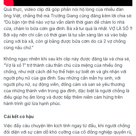
Quả thực, video clip đã góp phần nói hộ lòng của nhiều đàn
ông Việt, chẳng thế mà Trường Giang cũng đăng kèm lời chia sẻ:
“Dù bận rộn thế nào vợ tui vẫn dành thời gian để chăm lo nhà
cửa, chăm lo bữa cơm gia đình. Bà xã tui quả là nhất. VỢ LÀ SỐ 1!
Bởi vậy nên chỉ cần có thời gian là tui sẵn sàng lăn xả vào bếp
cùng với bà xã, còn gì bằng được bữa cơm do cả 2 vợ chồng
cùng nấu chứ.”
Không ngạc nhiên khi sau khi clip này được đăng tải và chia sẻ,
“Vợ là số 1” trở thành câu thần chú cửa miệng của nhiều ông
chồng, như một cách để họ thể hiện sự biết ơn và ghi nhận với
người phụ nữ của gia đình. Sau những cần mẫn hy sinh, với
người phụ nữ, sự động viên, đồng cảm và san sẻ yêu thương
của những thành viên trong gia đình, đặc biệt là người chồng là
điều giúp họ ấm lòng và được tiếp thêm niềm cảm hứng trên
hành trình giữ lửa hạnh phúc.
Cái kết có hậu
Việc đẩy câu chuyện lên kịch tính ngay từ đầu, khi người chồng
đối diện với sự cám dỗ khó cưỡng của cô đồng nghiệp quyến rũ,