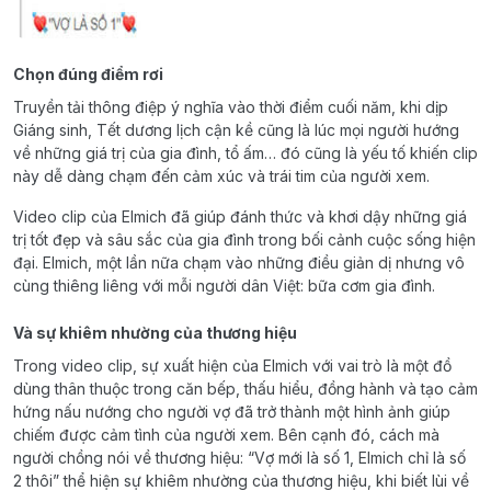
Chọn đúng điểm rơi
Truyền tải thông điệp ý nghĩa vào thời điểm cuối năm, khi dịp
Giáng sinh, Tết dương lịch cận kề cũng là lúc mọi người hướng
về những giá trị của gia đình, tổ ấm… đó cũng là yếu tố khiến clip
này dễ dàng chạm đến cảm xúc và trái tim của người xem.
Video clip của Elmich đã giúp đánh thức và khơi dậy những giá
trị tốt đẹp và sâu sắc của gia đình trong bối cảnh cuộc sống hiện
đại. Elmich, một lần nữa chạm vào những điều giản dị nhưng vô
cùng thiêng liêng với mỗi người dân Việt: bữa cơm gia đình.
Và sự khiêm nhường của thương hiệu
Trong video clip, sự xuất hiện của Elmich với vai trò là một đồ
dùng thân thuộc trong căn bếp, thấu hiểu, đồng hành và tạo cảm
hứng nấu nướng cho người vợ đã trở thành một hình ảnh giúp
chiếm được cảm tình của người xem. Bên cạnh đó, cách mà
người chồng nói về thương hiệu: “Vợ mới là số 1, Elmich chỉ là số
2 thôi” thể hiện sự khiêm nhường của thương hiệu, khi biết lùi về