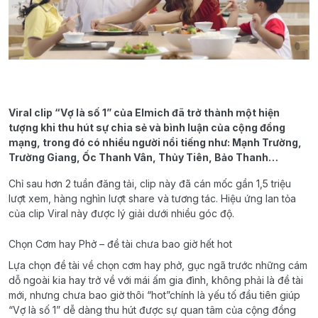
Viral clip “Vợ là số 1” của Elmich đã trở thành một hiện
tượng khi thu hút sự chia sẻ và bình luận của cộng đồng
mạng, trong đó có nhiều người nổi tiếng như: Mạnh Trường,
Trường Giang, Ốc Thanh Vân, Thủy Tiên, Bảo Thanh…
Chỉ sau hơn 2 tuần đăng tải, clip này đã cán mốc gần 1,5 triệu
lượt xem, hàng nghìn lượt share và tương tác. Hiệu ứng lan tỏa
của clip Viral này được lý giải dưới nhiều góc độ.
Chọn Cơm hay Phở – đề tài chưa bao giờ hết hot
Lựa chọn đề tài về chọn cơm hay phở, gục ngã trước những cám
dỗ ngoài kia hay trở về với mái ấm gia đình, không phải là đề tài
mới, nhưng chưa bao giờ thôi “hot”chính là yếu tố đầu tiên giúp
“Vợ là số 1” dễ dàng thu hút được sự quan tâm của cộng đồng