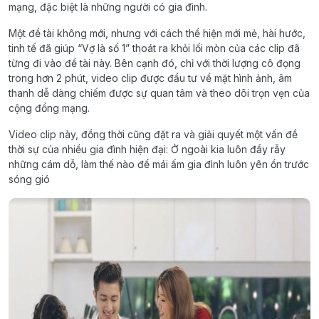
mạng, đặc biệt là những người có gia đình.
Một đề tài không mới, nhưng với cách thể hiện mới mẻ, hài hước,
tinh tế đã giúp “Vợ là số 1” thoát ra khỏi lối mòn của các clip đã
từng đi vào đề tài này. Bên cạnh đó, chỉ với thời lượng cô đọng
trong hơn 2 phút, video clip được đầu tư về mặt hình ảnh, âm
thanh dễ dàng chiếm được sự quan tâm và theo dõi trọn vẹn của
cộng đồng mạng.
Video clip này, đồng thời cũng đặt ra và giải quyết một vấn đề
thời sự của nhiều gia đình hiện đại: Ở ngoài kia luôn đầy rẫy
những cám dỗ, làm thế nào để mái ấm gia đình luôn yên ổn trước
sóng gió