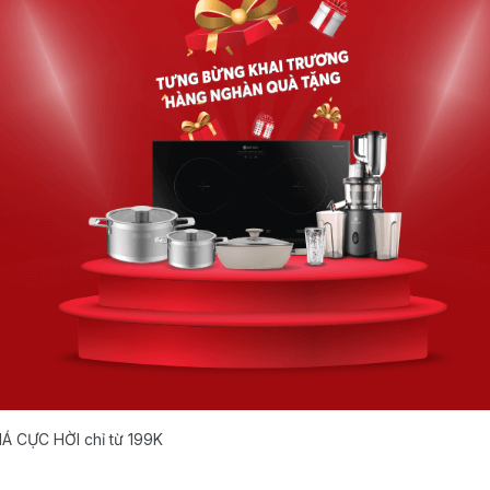
IÁ CỰC HỜI chỉ từ 199K