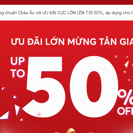
dụng chuẩn Châu Âu với ƯU ĐÃI CỰC LỚN LÊN TỚI 50%, áp dụng cho 