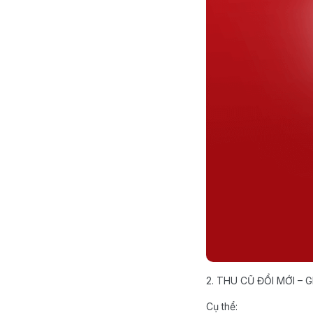
2. THU CŨ ĐỔI MỚI – G
Cụ thể: