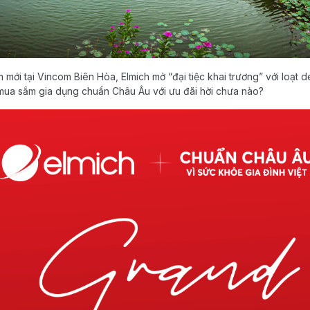
ới tại Vincom Biên Hòa, Elmich mở “đại tiệc khai trương” với loạt 
mua sắm gia dụng chuẩn Châu Âu với ưu đãi hời chưa nào?