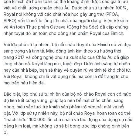
của Elmich đã hoàn toàn có thể khẳng định được các giá trị ưu
việt và chất lượng chuẩn châu Âu. Được phủ sứ tự nhiên 100%,
Royal nói không với các chất hóa học gây ung thư (PFOA,
APEO) vốn là mối lo lắng lớn nhất của người dùng. Viện Vệ sinh
và An toàn Thực phẩm Ostrava (Cộng hòa Séc) đã cấp chứng
nhận tuyệt đối an toàn cho dòng sản phẩm Royal của Elmich.
Với lớp phủ sứ tự nhiên, bộ nồi chảo Royal của Elmich có vẻ đẹp
sang trọng và tinh tế. Màu đồng ánh kim theo xu hướng thời
trang 2017 và công nghệ phủ sứ xuất sắc của Châu Âu đã giúp
lòng chảo nồi Royal láng mịn, tuyệt đẹp. Dưới ánh sáng tự nhiên
hay của nhà bếp, bạn sẽ thấy vẻ quyến rũ và tinh tế khó chối từ.
Với Royal, không chỉ là vật dụng nấu mà còn là đồ trang trí cho
mọi bếp nấu hiện đại.
Đặc biệt, lớp phủ sứ tự nhiên của bộ nồi chảo Royal còn có mức
độ liên kết cứng vững, giúp tạo nên bề mặt chắc chắn, sáng
bóng, màu sắc tươi trẻ khiến sản phẩm trở nên bắt mắt và nổi
bật. Với lớp sứ tự nhiên này, bộ nồi chảo Royal hoàn toàn có thể
“thách thức” 100.000 lần chà nhám và tác động của dụng cụ nấu
bằng kim loại, mà không sợ sẽ bị bong tróc lớp chống dính bền
bỉ.