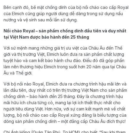
Bên cạnh đó, bề mặt chống dính của bộ nồi chảo cao cấp Royal
của Elmich cũng giúp người dùng dễ dàng trong sử dụng nấu
nướng và vệ sinh sau mỗi lần sử dụng.
Nồi chảo Royal – sản phẩm chống dính đầu tiên và duy nhất
tại Việt Nam được bảo hành đến 25 tháng
Với sứ mệnh mang những giá trị ưu việt của Châu Âu đến Thế
giới và thị trường Việt, Elmich luôn đưa ra sản phẩm chất lượng
tuyệt hảo và cam kết bảo hành chu đáo. Điều đó đã góp phần
làm nên thương hiệu Elmich trong suốt hơn 20 năm qua tại Châu
Âu và Thế giới.
Với bộ nồi nào Royal, Elmich đưa ra chương trình hậu mãi lớn và
lần đầu tiên, duy nhất có trên thị trường Việt Nam cho sản phẩm
chống dính – bảo hành đến 25 tháng. Đây là chương trình hậu
mãi hữu ích chưa từng có, mang lại lợi ích thiết thực nhất cho
người tiêu dùng Việt. Hơn nữa, với sự cam kết mạnh mẽ về chất
lượng, bộ nồi chảo cao cấp Royal xứng đáng là biểu tượng của
dòng sản phẩm chống dính – một đẳng cấp Châu Âu đích thực!
Chị Ánh Hồng (Quận Tân Phú, Tp.HCM) cho biết: “Sau khi tham