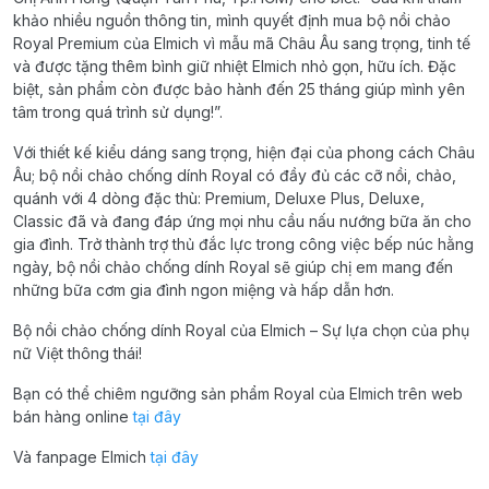
khảo nhiều nguồn thông tin, mình quyết định mua bộ nồi chảo
Royal Premium của Elmich vì mẫu mã Châu Âu sang trọng, tinh tế
và được tặng thêm bình giữ nhiệt Elmich nhỏ gọn, hữu ích. Đặc
biệt, sản phẩm còn được bảo hành đến 25 tháng giúp mình yên
tâm trong quá trình sử dụng!”.
Với thiết kế kiểu dáng sang trọng, hiện đại của phong cách Châu
Âu; bộ nồi chảo chống dính Royal có đầy đủ các cỡ nồi, chảo,
quánh với 4 dòng đặc thù: Premium, Deluxe Plus, Deluxe,
Classic đã và đang đáp ứng mọi nhu cầu nấu nướng bữa ăn cho
gia đình. Trở thành trợ thủ đắc lực trong công việc bếp núc hằng
ngày, bộ nồi chảo chống dính Royal sẽ giúp chị em mang đến
những bữa cơm gia đình ngon miệng và hấp dẫn hơn.
Bộ nồi chảo chống dính Royal của Elmich – Sự lựa chọn của phụ
nữ Việt thông thái!
Bạn có thể chiêm ngưỡng sản phẩm Royal của Elmich trên web
bán hàng online
tại đây
Và fanpage Elmich
tại đây