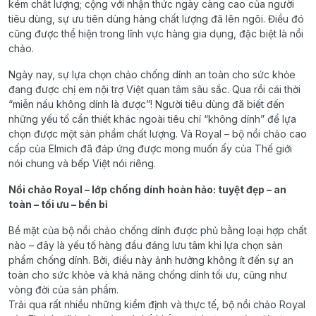
kém chất lượng; cộng với nhận thức ngày càng cao của người
tiêu dùng, sự ưu tiên dùng hàng chất lượng đã lên ngôi. Điều đó
cũng được thể hiện trong lĩnh vực hàng gia dụng, đặc biệt là nồi
chảo.
Ngày nay, sự lựa chọn chảo chống dính an toàn cho sức khỏe
đang được chị em nội trợ Việt quan tâm sâu sắc. Qua rồi cái thời
“miễn nấu không dính là được”! Người tiêu dùng đã biết đến
những yếu tố cần thiết khác ngoài tiêu chí “không dính” để lựa
chọn được một sản phẩm chất lượng. Và Royal – bộ nồi chảo cao
cấp của Elmich đã đáp ứng được mong muốn ấy của Thế giới
nói chung và bếp Việt nói riêng.
Nồi chảo Royal – lớp chống dính hoàn hảo: tuyệt đẹp – an
toàn – tối ưu – bền bỉ
Bề mặt của bộ nồi chảo chống dính được phủ bằng loại hợp chất
nào – đây là yếu tố hàng đầu đáng lưu tâm khi lựa chọn sản
phẩm chống dính. Bởi, điều này ảnh hưởng không ít đến sự an
toàn cho sức khỏe và khả năng chống dính tối ưu, cũng như
vòng đời của sản phẩm.
Trải qua rất nhiều những kiểm định và thực tế, bộ nồi chảo Royal